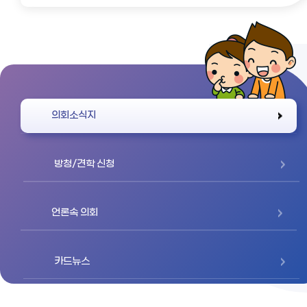
바로가기
의회소식지
방청/견학 신청
언론속 의회
카드뉴스