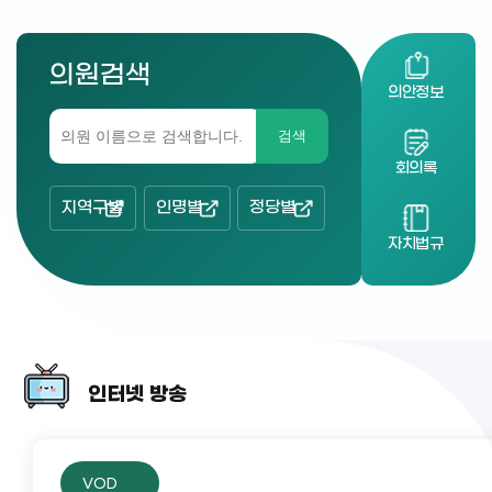
의원검색
의안정보
검색
회의록
지역구별
인명별
정당별
자치법규
인터넷 방송
VOD