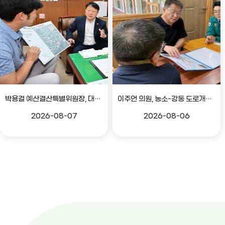
박용걸 예산결산특별위원장, 대공원로 확장공사 현안점검 간담회
이주언 의원, 농소-강동 도로개설 민원 현장 점검
2026-08-07
2026-08-06