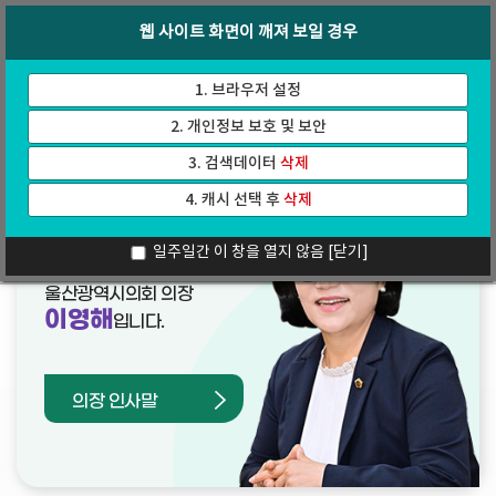
바
로
회의록
인터넷방송
웹 사이트 화면이 깨져 보일 경우
로
가
가
기
기
1. 브라우저 설정
2. 개인정보 보호 및 보안
3. 검색데이터
삭제
4. 캐시 선택 후
삭제
열린의장실
일주일간 이 창을 열지 않음
[닫기]
울산광역시의회 의장
이영해
입니다.
의장 인사말