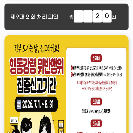
2
0
제9대
의회 처리 의안
총
건