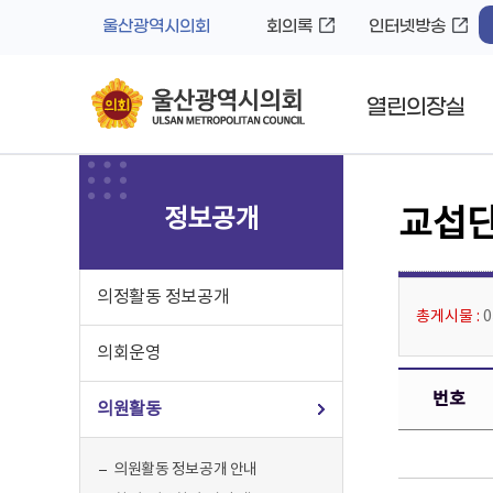
바
로
울산광역시의회
회의록
인터넷방송
로
가
가
기
기
열린의장실
정보공개
교섭단
의정활동 정보공개
총게시물 :
의회운영
번호
의원활동
의원활동 정보공개 안내