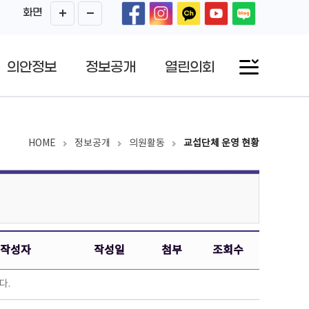
화면
의안정보
정보공개
열린의회
HOME
정보공개
의원활동
교섭단체 운영 현황
작성자
작성일
첨부
조회수
다.