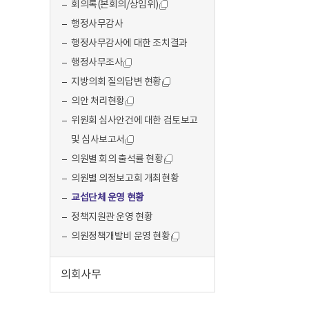
회의록(본회의/상임위)
행정사무감사
행정사무감사에 대한 조치결과
행정사무조사
지방의회 질의답변 현황
의안 처리현황
위원회 심사안건에 대한 검토보고
및 심사보고서
의원별 회의 출석률 현황
의원별 의정보고회 개최현황
교섭단체 운영 현황
정책지원관 운영 현황
의원정책개발비 운영 현황
의회사무