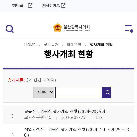
바
로
회의록
인터넷방송
로
가
가
기
기
HOME
정보공개
의회운영
행사개최 현황
행사개최 현황
총게시물 :
5개
(
1/1
페이지
)
교육전문위원실 행사개최 현황(2024~2025년)
5
교육전문위원실
2026-02-25
119
산업건설전문위원실 행사개최 현황(2024. 7. 1. ~ 2025. 6. 3
4
0.)