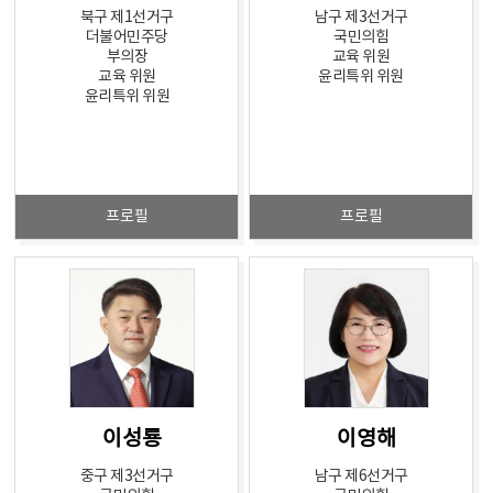
북구 제1선거구
남구 제3선거구
더불어민주당
국민의힘
부의장
교육 위원
교육 위원
윤리특위 위원
윤리특위 위원
프로필
프로필
이성룡
이영해
중구 제3선거구
남구 제6선거구