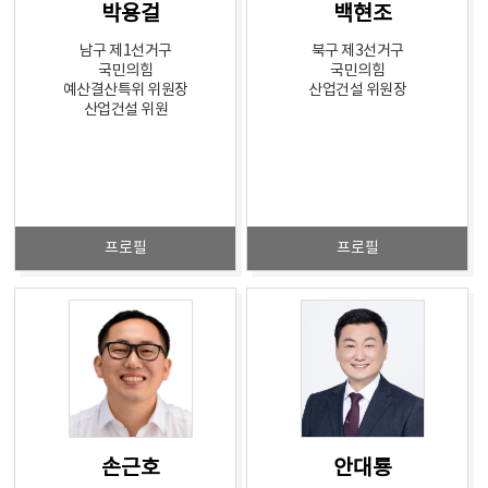
박용걸
백현조
남구 제1선거구
북구 제3선거구
국민의힘
국민의힘
예산결산특위 위원장
산업건설 위원장
산업건설 위원
프로필
프로필
손근호
안대룡