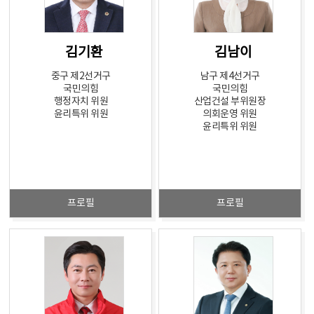
김기환
김남이
중구 제2선거구
남구 제4선거구
국민의힘
국민의힘
행정자치 위원
산업건설 부위원장
윤리특위 위원
의회운영 위원
윤리특위 위원
프로필
프로필