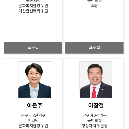
국민의힘
국민의힘
문화복지환경 위원
의장
예산결산특위 위원
프로필
프로필
이은주
이장걸
동구 제3선거구
남구 제2선거구
진보당
국민의힘
문화복지환경 위원
행정자치 위원장