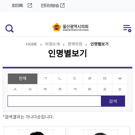
바
로
회의록
인터넷방송
로
가
가
기
기
HOME
의원소개
현역의원
인명별보기
인명별보기
전체
ㄱ
ㄴ
ㄷ
ㄹ
ㅁ
ㅂ
ㅅ
ㅇ
ㅈ
ㅊ
ㅋ
ㅌ
ㅍ
ㅎ
*검색결과는 가나다순입니다.