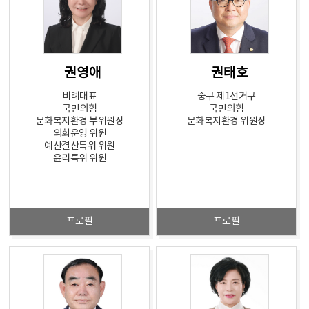
권영애
권태호
비례대표
중구 제1선거구
국민의힘
국민의힘
문화복지환경 부위원장
문화복지환경 위원장
의회운영 위원
예산결산특위 위원
윤리특위 위원
프로필
프로필