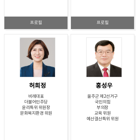
프로필
프로필
허희정
홍성우
비례대표
울주군 제2선거구
더불어민주당
국민의힘
윤리특위 위원장
부의장
문화복지환경 위원
교육 위원
예산결산특위 위원