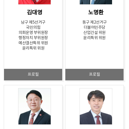
김대영
노명환
남구 제5선거구
동구 제2선거구
국민의힘
더불어민주당
의회운영 부위원장
산업건설 위원
행정자치 부위원장
윤리특위 위원
예산결산특위 위원
윤리특위 위원
프로필
프로필