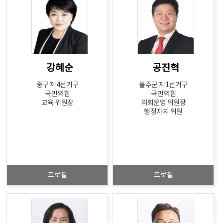
강혜순
공진혁
중구 제4선거구
울주군 제1선거구
국민의힘
국민의힘
교육 위원장
의회운영 위원장
행정자치 위원
프로필
프로필