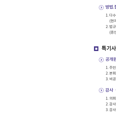
방법.
다수
(현
법규
(증
특기
공개
주민
본회
비공
감사
의회
감사
감사