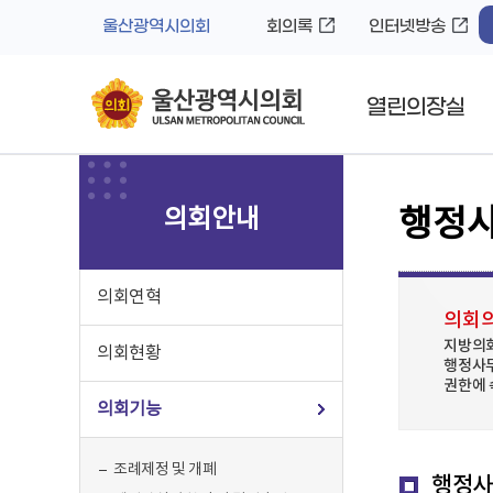
바
로
울산광역시의회
회의록
인터넷방송
로
가
가
기
기
열린의장실
의회안내
행정사
의회연혁
의회의
지방의회
의회현황
행정사무
권한에 
의회기능
조례제정 및 개폐
행정사