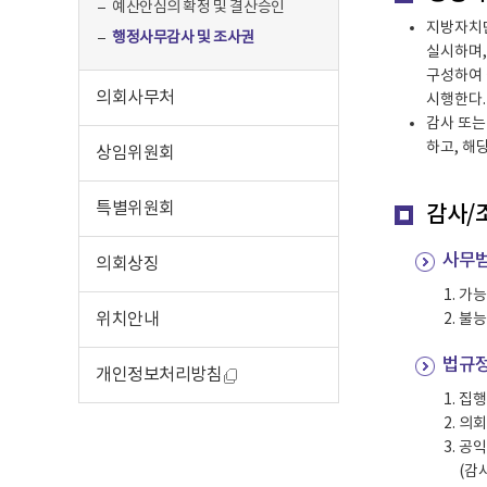
예산안심의 확정 및 결산승인
지방자치단
행정사무감사 및 조사권
실시하며,
구성하여 
의회사무처
시행한다.
감사 또는
하고, 해
상임위원회
특별위원회
감사/
사무범
의회상징
가능
위치안내
불능
법규정
개인정보처리방침
집행
의회
공익
(감