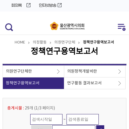
바
로
회의록
인터넷방송
로
가
가
기
기
HOME
의정활동
의원연구단체
정책연구용역보고서
정책연구용역보고서
의원연구단체란
의원정책개발비란
정책연구용역보고서
연구활동 결과보고서
총게시물 :
29개
(
1/3
페이지
)
~