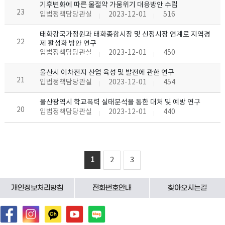
기후변화에 따른 물절약 가뭄위기 대응방안 수립
23
입법정책담당관실
2023-12-01
516
태화강국가정원과 태화종합시장 및 신정시장 연계로 지역경
22
제 활성화 방안 연구
입법정책담당관실
2023-12-01
450
울산시 이차전지 산업 육성 및 발전에 관한 연구
21
입법정책담당관실
2023-12-01
454
울산광역시 학교폭력 실태분석을 통한 대처 및 예방 연구
20
입법정책담당관실
2023-12-01
440
1
2
3
개인정보처리방침
전화번호안내
찾아오시는길