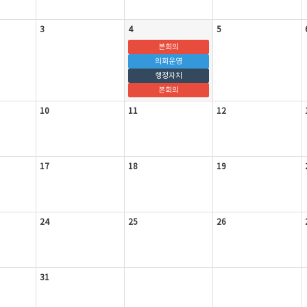
3
4
5
본회의
의회운영
행정자치
본회의
10
11
12
17
18
19
24
25
26
31