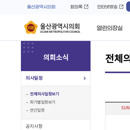
바
로
울산광역시의회
회의록
인터넷방송
로
가
가
기
기
열린의장실
의회소식
전체
의사일정
전체의사일정보기
회기별일정보기
SUN
연간일정
공지사항