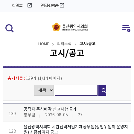
바
로
회의록
인터넷방송
로
가
가
기
기
HOME
의회소식
고시/공고
고시/공고
총게시물 :
139개
(
1/14
페이지
)
공직자 주식매각 신고사항 공개
139
총무팀
2026-08-05
27
울산광역시의회 시간선택제임기제공무원(상임위원회 운영지
138
원) 최종합격자 공고