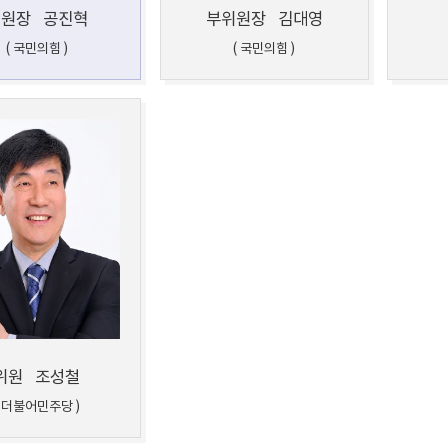
위원장
공진혁
부위원장
김대영
( 국민의힘 )
( 국민의힘 )
위원
조성철
( 더불어민주당 )