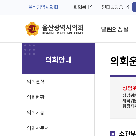
바
로
울산광역시의회
회의록
인터넷방송
로
가
가
기
기
열린의장실
의회안내
의회
의회연혁
상임
상임위원
의회현황
재적위원
행정자치
의회기능
의회사무처
소관부