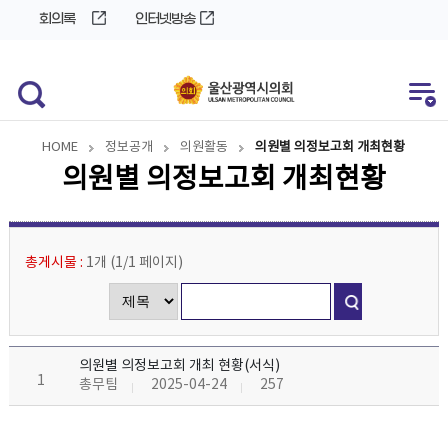
바
로
회의록
인터넷방송
로
가
가
기
기
HOME
정보공개
의원활동
의원별 의정보고회 개최현황
의원별 의정보고회 개최현황
총게시물 :
1개
(
1/1
페이지
)
의원별 의정보고회 개최 현황(서식)
1
총무팀
2025-04-24
257