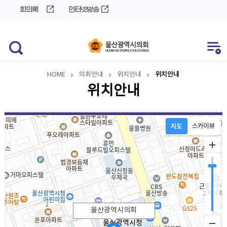
바
로
회의록
인터넷방송
로
가
가
기
기
HOME
의회안내
위치안내
위치안내
위치안내
울산광역시의회