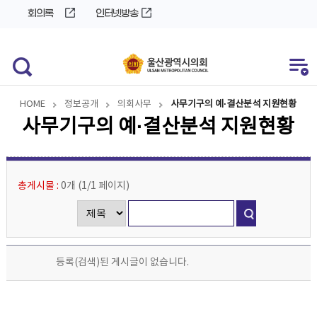
바
로
회의록
인터넷방송
로
가
가
기
기
HOME
정보공개
의회사무
사무기구의 예·결산분석 지원현황
사무기구의 예·결산분석 지원현황
총게시물 :
0개
(
1/1
페이지
)
등록(검색)된 게시글이 없습니다.