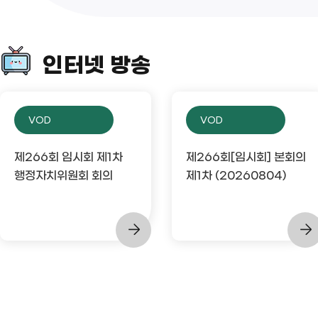
인터넷 방송
VOD
VOD
제266회 임시회 제1차
제266회[임시회] 본회의
행정자치위원회 회의
제1차 (20260804)