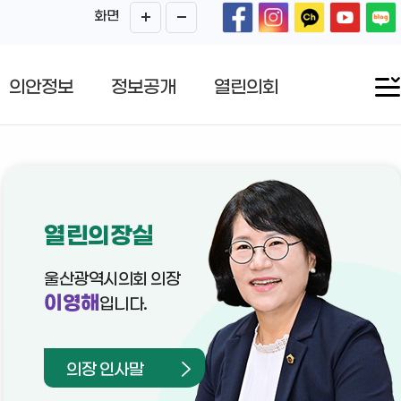
화면
의안정보
정보공개
열린의회
열린의장실
울산광역시의회 의장
이영해
입니다.
의장 인사말