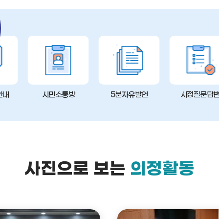
안내
시민소통방
5분자유발언
시정질문답
사진으로 보는
의정활동