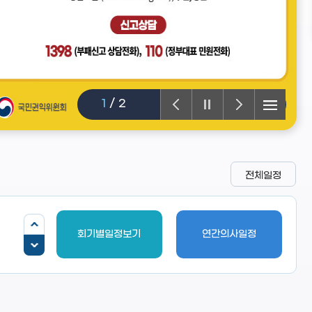
1
/
2
전체일정
회기별일정보기
연간의사일정