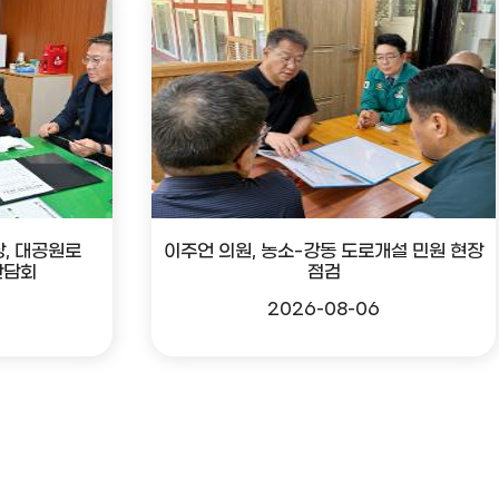
, 대공원로
이주언 의원, 농소-강동 도로개설 민원 현장
간담회
점검
2026-08-06