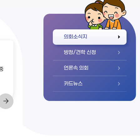
바로가기
의회소식지
방청/견학 신청
언론속 의회
중
카드뉴스