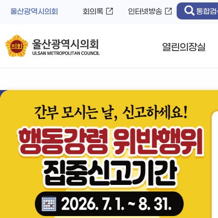
바
로
울산광역시의회
회의록
인터넷방송
통합검
로
가
가
기
기
열린의장실