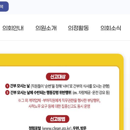
색
의회안내
의원소개
의정활동
의회소식