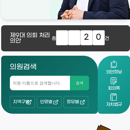
제9대
의회 처리
2
0
총
건
의안
의원검색
의안정보
검색
회의록
지역구별
인명별
정당별
자치법규