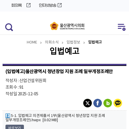
바
로
회의록
인터넷방송
로
가
가
기
기
HOME
의회소식
입법정보
입법예고
입법예고
(입법예고)울산광역시 청년창업 지원 조례 일부개정조례안
작성자 : 산업건설위원회
조회수 : 91
작성일 2025-12-05
5-1. 입법예고 의견제출서 1부(울산광역시 청년창업 지원 조례
일부개정조례안).hwpx [0.02 MB]
바로보기