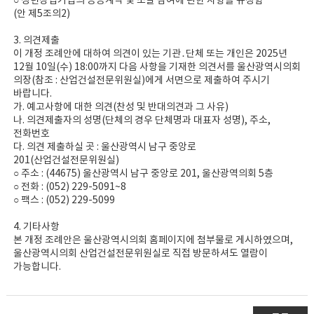
○ 청년창업기업의 공공계약 및 조달 참여에 관한 사항을 규정함
(안 제5조의2)
3. 의견제출
이 개정 조례안에 대하여 의견이 있는 기관․단체 또는 개인은 2025년
12월 10일(수) 18:00까지 다음 사항을 기재한 의견서를 울산광역시의회
의장(참조 : 산업건설전문위원실)에게 서면으로 제출하여 주시기
바랍니다.
가. 예고사항에 대한 의견(찬성 및 반대의견과 그 사유)
나. 의견제출자의 성명(단체의 경우 단체명과 대표자 성명), 주소,
전화번호
다. 의견 제출하실 곳 : 울산광역시 남구 중앙로
201(산업건설전문위원실)
○ 주소 : (44675) 울산광역시 남구 중앙로 201, 울산광역의회 5층
○ 전화 : (052) 229-5091~8
○ 팩스 : (052) 229-5099
4. 기타사항
본 개정 조례안은 울산광역시의회 홈페이지에 첨부물로 게시하였으며,
울산광역시의회 산업건설전문위원실로 직접 방문하셔도 열람이
가능합니다.