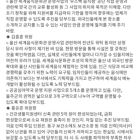
○ 울산 세계음식문화관 운영사업의 ’우즈벡 음식점‘ 공단 직접 운영과
관련해 양국 간의 교류 활성화 등 그 사업의 취지와 목적은 이해함. 다만
조기 정착을 위해 지원비를 지급하되 기한을 정하여 향후에는 업체가
직접 운영할 수 있도록 추진을 당부드림. 외국인들에게 본 장소를
소개하고 긍지를 느낄 수 있는 사업인 만큼 운영에 철저를 기해 주기
바람.
◈ 김종훈 위원
○ 울산 세계음식문화관 운영사업 관련하여 전년도 위탁 동의안 상정
당시 우려 사항이 제기된 바 있음. 현장 방문을 통해 시설은 잘 갖춰진
것을 확인하였음. 다만, 실제로 시민들에게 얼마나 다가갈 수 있을지에는
여전히 우려가 있음. 세계음식문화관 조성의 목적은 울산 내 외국인 방문
확대와 울산 시민들의 세계음식 체험하는 것에 있음. 인근 식당과 비교해
경쟁력을 갖추기 위한 노력이 요구됨. 임차인들이 제공하는 음식에만
의존하기 보다는 부서에서도 기획력을 가지고 연구하여 세계음식 메뉴
개발이 활성화될 수 있도록 노력 당부드림.
○ 공공심야약국 운영 지원 사업으로 5개소를 운영하고 있음. 다만,
울주군의 권역은 넓으므로 3개 구역으로 나누어 구역별 운영될 수
있도록 확대 당부드림.
◈ 홍유준 위원장
○ 건강생활지원센터 신축 관련 5억 원이 편성되었는데, 금회
편성함으로써 소요 재원은 충족이 된 것인지. 차질 없는 추진 당부드림.
의료 인력 투입 인원은. 동구 보건소에도 보건소장 등 의료 인력(의사)이
없어 난관을 겪고 있어 구민들의 신뢰가 저하되고 있는 현실임. 시에서도
보강할 수 있도록 노력 당부드림. 타 시·도 사례를 파악하여 부족한 처우