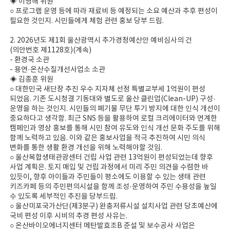
◈ 이영해 위원
○ 프로그램 운영 등에 따라 재료비 등 예정되는 소요 예산과 추후 편성이
필요한 것인지. 시민들에게 체험 관련 홍보 당부 드림.
2. 2026년도 제1회 울산광역시 추가경정예산안 예비심사의 건
(의안번호 제1128호)(계속)
- 환경국 소관
- 용연·온산수질개선사업소 소관
◈ 김종훈 위원
○ 대한민국 새단장 추진 우수 지자체 선정 특별교부세 1억원이 편성
되었음. 기존 도시청결 기동대와 별도로 울산 클린업(Clean-UP) 구성·
운영을 하는 것인지. 시민들의 폐기물 무단 투기 방지에 대한 인식 개선이
중요하다고 생각함. 최근 SNS 등을 활용하여 로컬 크리에이터와 연계한
캠페인과 영상 홍보를 통해 시민 참여 유도와 인식 개선 문화 주도를 위해
함께 노력하고 있음. 이와 같은 홍보사업을 적극 추진하여 시민 의식
변화를 통한 생활 환경 개선을 위해 노력해야할 것임.
○ 울산복합생태관광센터 건립 사업 관련 13억원이 편성되었는데 향후
사업 계획은. 토지 매입 및 건립 과정에서 미리 주민 의견을 수렴한 바
있듯이, 향후 아이들과 주민들이 평소에도 이용할 수 있는 생태 관련
키즈카페 등의 주민편의시설을 함께 조성·운영하여 주민 수용성을 높일
수 있도록 세부적인 추진을 당부드림.
○ 울산미포국가산단(제3분구) 완충저류시설 설치사업 관련 당초예산에
국비 편성 이후 시비의 추경 편성 사유는.
○ 온산바이오에너지센터 메탄발효조B 준설 및 보수공사 사업은