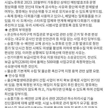
시설노후화로 2023. 10월부터 가동중단 상태인 메탄발효조B 운영
정상화를 위한 것인데 뒤늦게 공사하는 사유와 중단에 따른 문제발생
여부는. 향후에는 우선순위를 두고 바로 유지보수할 수 있도록 당부드림.
○ 축제 등에는 다회용기를 사용하고 있으나, 배달에는 일회용품을 쓰고
있음. 타 시·도에서는 스타트업 업체와 연계해 배달에 다회용기 사용을
추진하고 있음. 우리 시에서도 시범사업 운영토록 검토 당부드림.
◈ 손명희 부위원장
○ 온산하수처리구역 차집관로 부설사업 관련 산정 근거 및 추경 편성
사유는. 대규모 공사인 만큼 안전관리 등 차질 없는 사업 추진 당부드림.
○ 송풍기동 수·배전반 교체 공사는 노후화로 인한 고장 발생으로 정전
증가 및 단시간 정전 시에도 미생물 활성화 저하와 방류수질 악화 우려로
편성된 것임. 이러한 상황에도 당초예산에 미편성된 사유는.
○ 전기이륜차 보급사업의 주요 지원 대상자는 소상공인인지. 전년도
보급 실적(226대) 대비 올해는 500대를 사업규모로 측정하였는데.
수요분석에 따른 것인지.
○ 물순환 기본계획 수립 및 물순환 촉진구역 지정 용역 관련 설명 요함.
◈ 안수일 위원
○ 울산복합생태관광센터 건립 사업이 부지 확보 문제로 사업이 연기된
바 있음. 현재 확정된 부지는 매입이 차질 없이 추진 중인지. 향후에는
사업이 지연되지 않도록 하고, 가능하다면 단축될 수 있도록 하여 건립에
최선을 당부드림.
○ 송풍기동 수·배전반 교체 공사 관련 2025년 하수처리시설 기술
진단결과에 대해 설명 바람. 시설 노후화로 관리 철저가 요구됨. 용연·