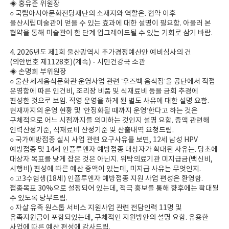
◈ 홍유준 위원장
○ 국립아시아문화전당재단의 소재지와 역할은. 협약 이후
울산시립미술관이 얻을 수 있는 효과에 대한 설명이 필요함. 아울러 본
협약을 통해 미술관이 한 단계 업그레이드될 수 있는 기회로 삼기 바람.
4. 2026년도 제1회 울산광역시 추가경정예산안 예비심사의 건
(의안번호 제1128호)(계속) - 시민건강국 소관
◈ 손명희 부위원장
○ 울산 세계음식문화관 운영사업 관련 ’우즈벡 음식점‘을 공단에서 직접
운영함에 따른 인건비, 조리장 비품 및 식재료비 등을 금회 추경에
편성한 것으로 보임. 직영 운영을 하게 된 별도 사유에 대한 설명 요함.
현재까지의 운영 현황 및 ’안정화될 때까지 운영‘한다고 하는 것은
구체적으로 어느 시점까지를 의미하는 것인지 설명 요함. 증액 관련해
인력산정기준, 식재료비 산정기준 및 산출내역 요청드림.
○ 국가예방접종 실시 사업 관련 요구사유를 보면, 12세 남성 HPV
예방접종 및 14세 인플루엔자 예방접종 대상자가 확대된 사유는. 당초에
대상자 목표를 낮게 잡은 것은 아닌지. 위탁의료기관 미지급금(백신비,
시행비) 편성에 따른 예산 증액이 있는데, 미지급 사유는 무엇인지.
○ 고3수험생(18세) 인플루엔자 예방접종 지원 사업 편성은 환영함.
접종목표 30%으로 설정되어 있는데, 적극 홍보를 통해 향후에는 확대될
수 있도록 당부드림.
○ 자살 유족 원스톱 서비스 지원사업 관련 전담인력 11명 및
유족지원금이 포함되었는데, 구체적인 지원방안의 설명 요함. 유용한
사업에 따른 예산 편성에 감사드림.