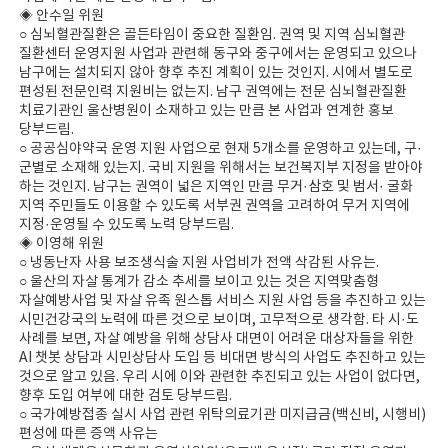
◈ 안수일 위원
○ 심뇌혈관질환은 골든타임이 중요한 질환임. 권역 및 지역 심뇌혈관
질환센터 운영지원 사업과 관련해 동구와 중구에서는 운영되고 있으나
남구에는 설치되지 않아 향후 추진 계획이 있는 것인지. 시에서 별도로
편성된 전문인력 지원비는 없는지. 남구 권역에는 전문 심뇌혈관질환
치료기관인 울산병원이 소재하고 있는 만큼 본 사업과 연계한 홍보
당부드림.
○ 공공심야약국 운영 지원 사업으로 현재 5개소를 운영하고 있는데, 구·
군별로 소재해 있는지. 국비 지원을 위해서는 보건복지부 지정을 받아야
하는 것인지. 남구는 권역이 넓은 지역인 만큼 무거·삼호 및 범서· 굴화
지역 주민들도 이용할 수 있도록 서부권 권역을 고려하여 무거 지역에
지정·운영될 수 있도록 노력 당부드림.
◈ 이영해 위원
○ 냉동난자 사용 보조생식술 지원 사업비가 전액 삭감된 사유는.
○ 울산의 자살 통계가 감소 추세를 보이고 있는 것은 지역맞춤형
자살예방사업 및 자살 유족 원스톱 서비스 지원 사업 등을 추진하고 있는
시민건강국의 노력에 따른 것으로 보이며, 고무적으로 생각함. 타 시·도
사례를 보면, 자살 예방을 위해 상담사 대면이 어려운 대상자들을 위한
AI 챗봇 상담과 시민상담사 도입 등 비대면 방식의 사업도 추진하고 있는
것으로 알고 있음. 우리 시에 이와 관련한 추진되고 있는 사업이 없다면,
향후 도입 여부에 대한 검토 당부드림.
○ 국가예방접종 실시 사업 관련 위탁의료기관 미지급금(백신비, 시행비)
편성에 따른 증액 사유는