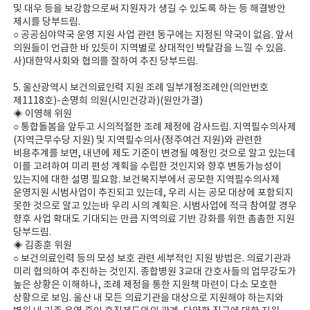
및 대우 등을 보강함으로써 지원자가 생길 수 있도록 하는 등 해결방안
제시를 당부드림.
○ 공공심야약국 운영 지원 사업 관련 동구에는 지정된 약국이 없음. 앞서
의원들이 언급한 바 있듯이 지역별로 상대적인 박탈감을 느낄 수 있음.
사)대한약사회와 협의를 잘하여 추진 당부드림.
5. 울산광역시 보건의료인력 지원 조례 일부개정조례안(의안번호
제1118호)-손명희 의원(시민건강과)(원안가결)
◈ 이영해 위원
○ 통합돌봄을 앞두고 시의적절한 조례 제정에 감사드림. 지역필수의사제
(지역근무수당 지원) 및 지역필수의사(정주여건 지원)와 관련한
비용추계를 보면, 내년에 제도 기준이 변경될 예정인 것으로 알고 있는데
이를 고려하여 미리 편성 계획을 수립한 것인지와 향후 변동가능성이
있는지에 대한 설명 필요함. 보건복지부에서 공모한 지역필수의사제
운영지원 시범사업이 추진되고 있는데, 우리 시는 공모 대상에 포함되지
못한 것으로 알고 있는바 우리 시의 계획은. 시범사업에 적극 참여할 경우
향후 사업 확대도 기대되는 만큼 지역의료 기반 강화를 위한 촘촘한 지원
당부드림.
◈ 김종훈 위원
○ 보건의료인력 등의 모성 보호 관련 세부적인 지원 방법은. 의료기관과
미리 협의하여 추진하는 것인지. 종합병원 3교대 간호사들의 업무강도가
높은 상황은 이해하나, 조례 제정을 통한 지원책 마련이 다소 모호한
상황으로 보임. 울산 내 모든 의료기관을 대상으로 지원해야 하는지와