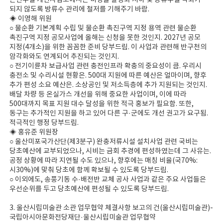
온산수질 개선사업소에서는 미생물 활성화 저하 및 방류수질 악화가
되지 않도록 방류수 관리에 철저를 기해주기 바람.
◈ 이영해 위원
○ 물순환 기본계획 수립 및 물순환 촉진구역 지정 용역 관련 물순환
촉진구역 지정 공모사업에 올해는 신청을 못한 것인지. 2027년 공모
지정(4개소)을 위한 꼼꼼한 준비 당부드림. 이 사업과 관련해 반구천의
암각화와도 연계되어 추진되는 것인지.
○ 전기이륜차 보급사업 관련 충전인프라 확충의 중요성이 큼. 우리시
충전소 및 수리시설 현황은. 500대 지원에 따른 예산은 얼마이며, 향후
추가 편성 소요 예산은. 소상공인 및 저소득층에 추가 지원되는 것인지.
배달 차량 등 온실가스 개선을 위해 중요한 사업이며, 이에 따라
500대까지 목표 지원 대수 달성을 위한 적극 홍보가 필요함. 또한,
동구는 추가적인 지원을 하고 있어 다른 구·군에도 개선 권고가 요구됨.
적극적인 행정 당부드림.
◈ 홍유준 위원장
○ 울산미포국가산단(제3분구) 완충저류시설 설치사업 관련 국비는
당초예산에 교부되었으나, 시비는 금회 추경에 편성하였는데 그 사유는.
공정 상황에 따라 지연될 수도 있으나, 향후에는 매칭 비율(국70%:
시30%)에 맞춰 당초에 함께 확보될 수 있도록 당부드림.
○ 이외에도, 송풍기동 수·배전반 교체 공사 사업과 같은 주요 사업들은
우선순위를 두고 당초예산에 편성될 수 있도록 당부드림.
3. 울산시립미술관 소관 업무협약 체결사항 보고의 건(울산시립미술관)-
국립아시아문화전당재단·울산시립미술관 업무협약