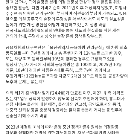
알고 있으나, 국외 출장은 본래 의정 전문성 향상과 정책 활용을 위한
중요한 활동임. 다만 여비 기준이 2011년 이후 개정되지 않았고, 여행사
수수료 등 명확한 근거 규정이 부재하여 직원들의 부담이 가중되고 있음.
앞으로 의원 공무국외 출장의 투명성을 확보하면서도 제도의 실효성을
높이기 위한 개선 방안을 어떻게 마련하고 있는지 설명 바람.
전국시도의회의장협의회의 연대를 통해 제도의 현실화를 위한 개선
건의와 함께, 투명하고 성숙한 출장 문화 정착을 당부드림.
공용차량의 내구연한은「울산광역시 공용차량 관리규칙」에 차량 최초
등록일로 부터 7년을 경과하고 총 주행거리가 12만㎞를 초과한 경우,
또는 차량 최초 등록일부터 10년이 경과한 경우로 규정하고 있음.
행정사무감사 자료에 시의회 공용차량은 총 10대이고, 2025년 10월
기준, 10년이 경과한 차량은 4대로 특히, 그중 7년이 경과하고
주행거리가 12만km를 초과한 차량도 2대인 것으로 확인됨. 공용차량의
노후화 문제는 없는지?
의회 제1기 홍보대사 임기(’24.4월)가 만료된 이후, 제2기 위촉 계획은
있는지? 업무 공백이 발생하지 않도록 신속히 추진해야 하며, 홍보대사
선정 시에는 울산에 대한 애정, 울산과의 연고성, 공인으로서의 품격,
대중적 신뢰성 등을 충분히 검증하는 절차를 충분히 거치는 등 업무에
신중을 기해 주시기 바람.
2023년 제정된 조례에 따라 운영 중인 정책자문위원회는 의정활동
자문과 정책대안 개발을 위한 제도이지만, 자문 결과의 반영 사례를