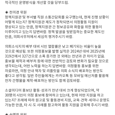
적극적인 운영방식을 개선할 것을 당부드림.
◈ 천미경 위원
정책지원관 및 부서별 직원 소통간담회를 요구했는데, 현재 진행 상황이
어떻게 되는지? 정책지원관 제도가 정착되면서 의정활동 지원이
향상되고 있는 만큼, 정책지원관 간 정보공유와 화합을 위한 활동이
이루어지고 있는지 답변바람. 정책 발굴을 뒷받침하는 중요한 제도인
만큼, 의회사무처에서 세심히 챙겨주시기 바람.
의회소식지의 배부 대비 시민 열람률은 낮고 폐기되는 비율이 높을
것으로 예상됨. 또한 의정홍보물 발행 실적은 2024년 대비 2025년에
319건에서 327건으로 소폭 증가한 것 외에는 전년과 큰 차이가 없음.
홍보물 제작과 배부처 등에 대한 전반적인 검토와 변화가 필요할 것으로
생각되는데, 어떤 노력을 하는지 답변바람. 의정활동 홍보를 위한
자료라면, 의정 안내 책자 및 리플릿을 의회 소식지 배포하는 방안도
좋다고 생각됨. 일반 주민들에게는 카카오톡 등 모바일 메신저를 활용해
전자 간행물을 제작⋅배포하는 방안도 함께 검토바람.
소셜미디어 홍보단 활동·성과가 전년 대비 크게 향상되었으며, 약
30명의 시민이 의정 홍보에 참여하고 있는데, 현재 어떤 지원을 하고
있는지? 조례에 따라 원고료 및 활동경비 지원, 교육·견학·세미나 운영도
가능한 만큼, 타 시·도 사례를 참고하여 활동 지원을 강화해 주시기 바람.