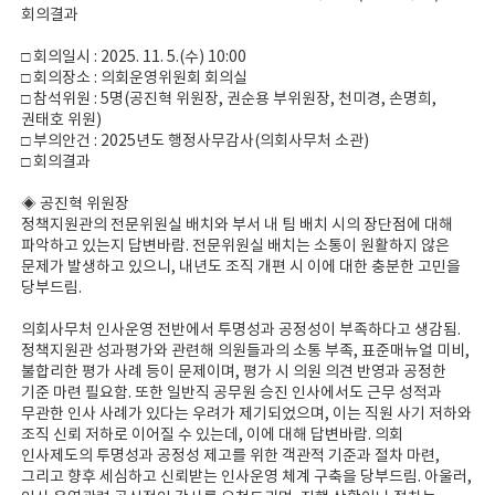
회의결과
□ 회의일시 : 2025. 11. 5.(수) 10:00
□ 회의장소 : 의회운영위원회 회의실
□ 참석위원 : 5명(공진혁 위원장, 권순용 부위원장, 천미경, 손명희,
권태호 위원)
□ 부의안건 : 2025년도 행정사무감사(의회사무처 소관)
□ 회의결과
◈ 공진혁 위원장
정책지원관의 전문위원실 배치와 부서 내 팀 배치 시의 장단점에 대해
파악하고 있는지 답변바람. 전문위원실 배치는 소통이 원활하지 않은
문제가 발생하고 있으니, 내년도 조직 개편 시 이에 대한 충분한 고민을
당부드림.
의회사무처 인사운영 전반에서 투명성과 공정성이 부족하다고 생감됨.
정책지원관 성과평가와 관련해 의원들과의 소통 부족, 표준매뉴얼 미비,
불합리한 평가 사례 등이 문제이며, 평가 시 의원 의견 반영과 공정한
기준 마련 필요함. 또한 일반직 공무원 승진 인사에서도 근무 성적과
무관한 인사 사례가 있다는 우려가 제기되었으며, 이는 직원 사기 저하와
조직 신뢰 저하로 이어질 수 있는데, 이에 대해 답변바람. 의회
인사제도의 투명성과 공정성 제고를 위한 객관적 기준과 절차 마련,
그리고 향후 세심하고 신뢰받는 인사운영 체계 구축을 당부드림. 아울러,