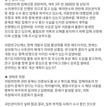
◈ 손명희 위원
의원연찬회 업체선정 관련하여, 개최 3주 전 3600만 원 상당의
수의계약으로 진행된 것으로 알고 있음. 해외연수와 관련해 국민권익위
및 경찰 수사 중인 업체로 파악되고 있는데, 의원연찬회 대행업체 선정
과정과 계획 과정 중에 변경 내용이 있는지 답변바람. 해외연수 관련
문제로 해당 업체가 수사 중인 사실을 인지한 상태에서 계약을
진행했는지 답변바람. 이러한 사유로 일부 의원들의 불참이 발생한
것으로 알고 있으며, 불필요한 의혹과 오해를 방지하기 위해 업체 선정에
더욱 신중을 기해 주시길 당부드림.
의원연구단체는 정책 개발과 입법 활성화를 위한 제도이지만, 현재는
성과평가나 사후관리 체계가 미비한 상황임. 연구용역 결과가 실제 조례
개정 또는 정책 반영으로 이어진 사례가 있는지 답변바람.
경기도의회처럼 활동 성과 평가 및 우수단체 포상 제도 도입을 참고하여,
연구 성과를 정책 결과 중심으로 평가하고 DB나 성과집 형태로
관리하는 등 제도 개선 계획이 있는지?
◈ 권태호 위원
의원연찬회 관련 문제는 언론보도를 보고 확인을 했음. 업체대표의 전
신분이 문제가 된다는 이유는 역차별이며, 행정사무감사 시 해당 내용을
명확히 파악하여 질의하고 답변바람. 문제가 발생할 경우, 의회
차원에서의 공론화가 필요함.
국민권익위가 실태 점검 결과, 일부 부적절 사례가 수사 중인 것으로