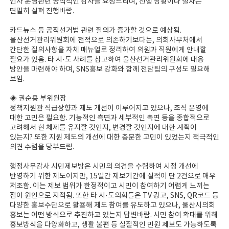
인사 운영관련 공식적인 감사를 요청드리며, 진행 상황이나 절차는
면밀히 살펴 진행바람.
카드뉴스 등 공직선거법 관련 질의가 증가할 것으로 예상됨.
울산선거관리위원회에 전적으로 의존하기보다는, 의회사무처에서
간단한 질의사항을 자체 매뉴얼로 정리하여 의원과 직원에게 안내할
필요가 있음. 타 시·도 사례를 참고하여 울산선거관리위원회에 대응
방안을 마련해야 하며, SNS홍보 강화와 함께 전담팀의 구성도 필요해
보임.
◈ 권순용 부위원장
정책지원관 직급상향과 제도 개선이 이루어지고 있으나, 조직 운영에
대한 고민은 필요함. 기능적인 측면과 세부적인 측면 등을 종합적으로
고려해서 현 체제를 유지할 것인지, 변경할 것인지에 대한 계획이
있는지? 또한 지원 제도의 개선에 대한 충분한 고민이 있었는지 적극적인
의견 수렴을 당부드림.
행정사무감사 시민제보방은 시민의 의견을 수렴하여 시정 개선에
반영하기 위한 제도이지만, 15일간 제보기간에 실적이 단 2건으로 매우
저조함. 이는 제보 범위가 한정적이고 시민이 참여하기 어렵게 느끼는
점이 원인으로 지적됨. 또한 타 시·도의회들은 TV 광고, SNS, QR코드 등
다양한 홍보수단으로 활용해 제도 참여를 유도하고 있으나, 울산시의회
홍보는 어떤 방식으로 추진하고 있는지 답변바람. 시민 참여 확대를 위해
홍보방식을 다양화하고, 생활 불편 등 실질적인 민원 제보도 가능하도록