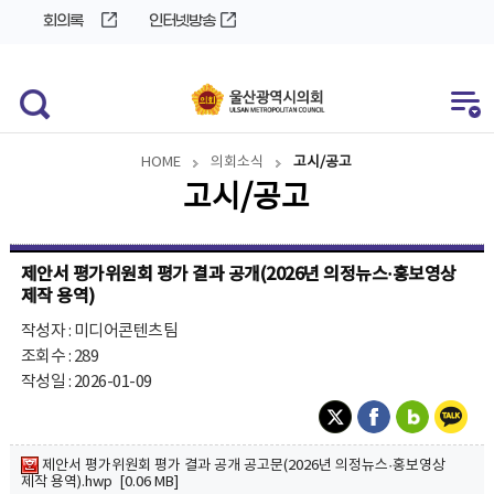
바
로
회의록
인터넷방송
로
가
가
기
기
HOME
의회소식
고시/공고
고시/공고
제안서 평가위원회 평가 결과 공개(2026년 의정뉴스·홍보영상
제작 용역)
작성자 : 미디어콘텐츠팀
조회수 : 289
작성일 : 2026-01-09
제안서 평가위원회 평가 결과 공개 공고문(2026년 의정뉴스·홍보영상
제작 용역).hwp [0.06 MB]