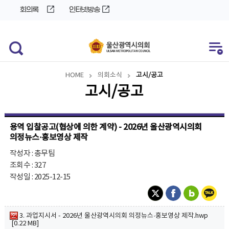
바
로
회의록
인터넷방송
로
가
가
기
기
HOME
의회소식
고시/공고
고시/공고
용역 입찰공고(협상에 의한 계약) - 2026년 울산광역시의회
의정뉴스·홍보영상 제작
작성자 : 총무팀
조회수 : 327
작성일 : 2025-12-15
3. 과업지시서 - 2026년 울산광역시의회 의정뉴스·홍보영상 제작.hwp
[0.22 MB]