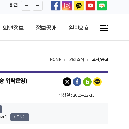
화면
의안정보
정보공개
열린의회
HOME
의회소식
고시/공고
송 위탁운영)
작성일 : 2025-12-15
MB]
바로보기