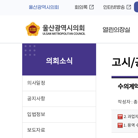
바
로
울산광역시의회
회의록
인터넷방송
로
가
가
기
기
열린의장실
의회소식
고시/
의사일정
수의계약
공지사항
작성자 : 
입법정보
2. 과업
1. 용역
보도자료