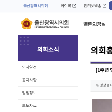
바
로
울산광역시의회
회의록
인터넷방송
로
가
가
기
기
열린의장실
의회소식
의회
의사일정
[1주년 
공지사항
※ 영상을 
입법정보
보도자료