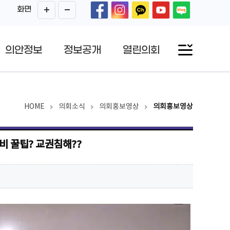
화면
의안정보
정보공개
열린의회
HOME
의회소식
의회홍보영상
의회홍보영상
대비 꿀팁? 교권침해??