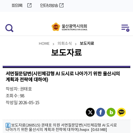
바
로
회의록
인터넷방송
로
가
가
기
기
HOME
의회소식
보도자료
보도자료
서면질문답변(시민체감형 AI 도시로 나아가기 위한 울산시의
계획과 전략에 대하여)
작성자 : 권태호
조회수 : 98
작성일 2026-05-15
보도자료(260515) 권태호 의원 서면질문답변(시민체감형 AI 도시로
나아가기 위한 울산시의 계획과 전략에 대하여).hwpx [0.63 MB]