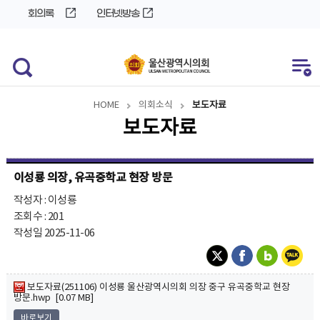
바
로
회의록
인터넷방송
로
가
가
기
기
HOME
의회소식
보도자료
보도자료
이성룡 의장, 유곡중학교 현장 방문
작성자 : 이성룡
조회수 : 201
작성일 2025-11-06
보도자료(251106) 이성룡 울산광역시의회 의장 중구 유곡중학교 현장
방문.hwp [0.07 MB]
바로보기