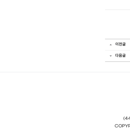
이전글
다음글
(4
COPYR