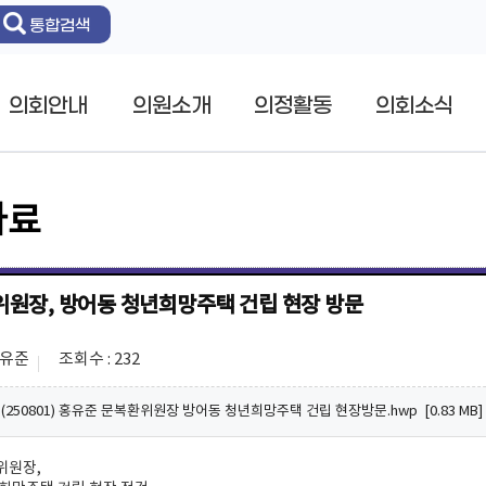
통합검색
의회안내
의원소개
의정활동
의회소식
자료
위원장, 방어동 청년희망주택 건립 현장 방문
홍유준
조회수 : 232
250801) 홍유준 문복환위원장 방어동 청년희망주택 건립 현장방문.hwp [0.83 MB]
위원장,