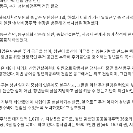
희망주택 건립 현장 점검
동구, 추가 청년희망주택 건립 필요
복지환경위원회 홍유준 위원장은 1일, 하절기 비회기 기간 일일근무 중 경제적
98번지 일원 ‘청년희망주택’ 현장을 방문해 진행사항을 점검했다.
동구 청년, 동구의회 강동효 의원, 종합건설본부, 시공사 관계자 등이 참석해 현
꼼꼼히 확인했다.
은 단순한 주거 공급을 넘어, 청년이 울산에 머무를 수 있는 기반을 만드는 핵
 청년을 위한 안정적인 주거 공간은 부족해 주거불안을 호소하는 청년들의 목소
장은 제8대 시의회 산업건설위원회 위원으로 활동하던 당시부터 줄곧 울산 동구
했었다. 이번 방어동 청년희망주택 건립은 동구에서는 최초 건립이며, 그간의 
동구는 청년 일자리 중심에 있음에도 불구하고, 그들을 위한 주거환경은 턱없이 부
단순한 집이 아닌, 청년들의 삶을 지탱하고 꿈을 키울 수 있는 기반이 되길 바란
초기부터 제안했던 이 사업이 곧 현실화되는 만큼, 앞으로도 주거 약자와 청년을 
망주택이 건립될 수 있도록 노력하겠다”고 강조했다.
주택은 대지면적 1,076㎡, 지상 5층 규모로, 청년 맞춤형 공공임대주택 36호와
준공, 3월 입주를 목표로 하고 있다. 총사업비는 96억 9천만 원(국비 16.7억 원, 시