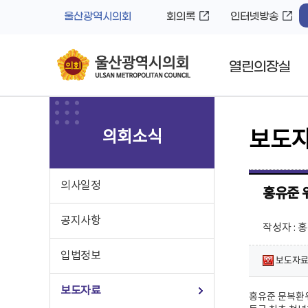
바
로
울산광역시의회
회의록
인터넷방송
로
가
가
기
기
열린의장실
의회소식
보도
의사일정
홍유준 
공지사항
작성자 : 
입법정보
보도자료(
보도자료
홍유준 문복환