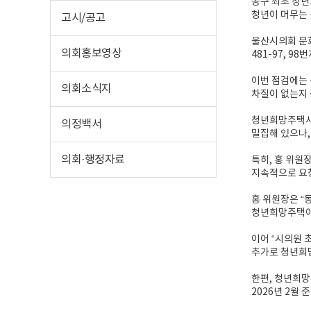
동구 최초 청년
청년이 머무는 
고시/공고
울산시의회 문화
의회홍보영상
481-97, 
이번 점검에는 
의회소식지
차질이 없는지 
청년희망주택사업
의정백서
밀집해 있으나,
의회·행정자료
특히, 홍 위원
지속적으로 요청
홍 위원장은 “
청년희망주택이 
이어 “시의원 
추가로 청년희
한편, 청년희망
2026년 2월 