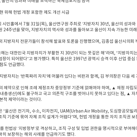
, 울산의 성과와 미래를 모색하는 국제심포지엄 참여
현 위해 헌법 개정 포함한 제도 개선 시급
시민홀에서 7월 31일(목), 울산연구원 주최로 ‘지방자치 30년, 울산의 성과와
 24주년을 맞아, 지방자치의 역사와 성과를 돌아보고 울산이 지속 가능한 미
 지방자치 전문가들이 참석해 발표와 토론을 진행했으며, 김종섭 울산시의회 
올해는 대한민국 지방자치가 부활한 지 30년이 되는 뜻깊은 해”라며, “지방자치
장이 되어왔다”고 평가했다. 특히 울산은 1997년 광역시 승격 이후 산업 중
점도 언급했다.
지방자치는 ‘반쪽짜리 자치’에 머물러 있다는 비판과 함께, 김 부의장은 다음 세
 제약으로 인해 조례 제정조차 중앙정부 기준에 얽매여야 하며, ▲ 재정 자립도의 한계
 지역내총생산)에도 불구하고 국고 의존적 구조를 벗어나지 못하고 있다는 점, ▲
본적 제약이라는 것이다.
“울산은 전기차, 수소, 이차전지, UAM(Urban Air Mobility, 도심항
직 기준에 묶여 자체 조직 설계가 어렵다”며, 헌법 개정을 통한 자치 조직권 
를 헌법상 ‘지방정부’로 격상하고, 조직 구성 및 입법 권한을 명시적으로 부여해야
히 보장하는 해외 사례를 언급하기도 했다.