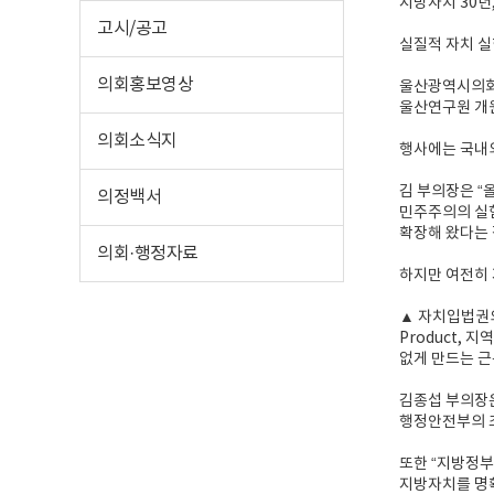
지방자치 30년
고시/공고
실질적 자치 실
의회홍보영상
울산광역시의회 
울산연구원 개원
의회소식지
행사에는 국내외
김 부의장은 “
의정백서
민주주의의 실험
확장해 왔다는 
의회·행정자료
하지만 여전히 
▲ 자치입법권의
Product,
없게 만드는 근
김종섭 부의장은 
행정안전부의 조
또한 “지방정부
지방자치를 명확