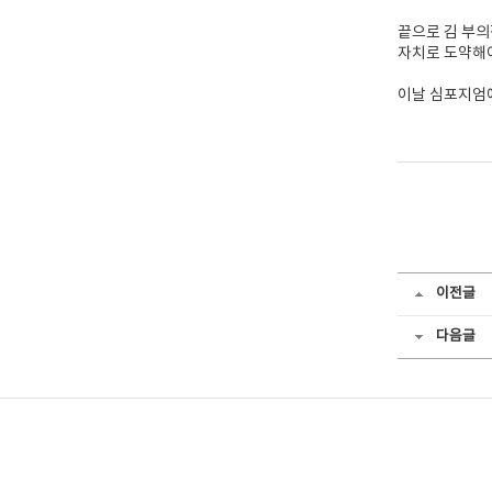
끝으로 김 부의
자치로 도약해야
이날 심포지엄에
이전글
다음글