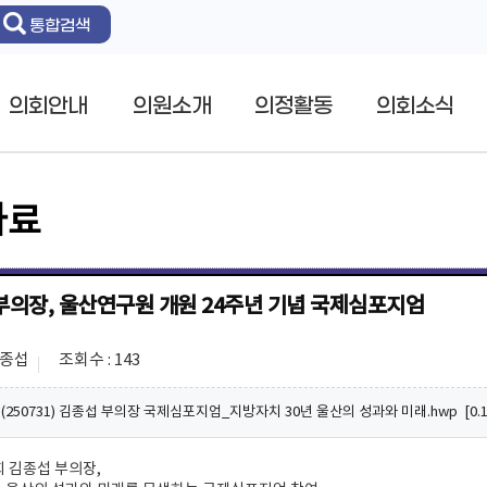
통합검색
의회안내
의원소개
의정활동
의회소식
자료
부의장, 울산연구원 개원 24주년 기념 국제심포지엄
김종섭
조회수 : 143
250731) 김종섭 부의장 국제심포지엄_지방자치 30년 울산의 성과와 미래.hwp [0.18
 김종섭 부의장,