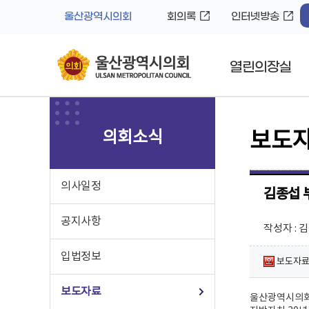
바
로
울산광역시의회
회의록
인터넷방송
로
가
가
기
기
열린의장실
의회소식
보도
의사일정
김종섭 
공지사항
작성자 : 
입법정보
보도자료(
보도자료
울산광역시의회