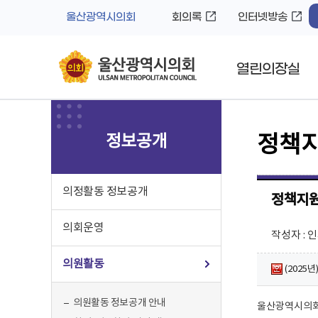
바
로
울산광역시의회
회의록
인터넷방송
로
가
가
기
기
열린의장실
정보공개
정책지
의정활동 정보공개
정책지원
의회운영
작성자 : 
의원활동
(2025년
의원활동 정보공개 안내
울산광역시의회