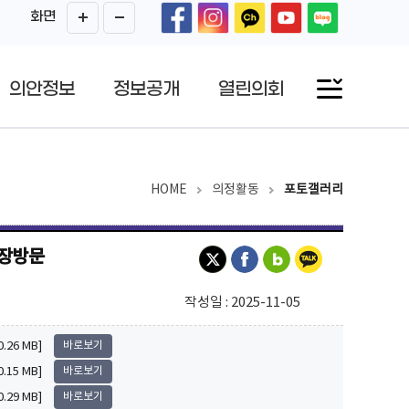
화면
의안정보
정보공개
열린의회
HOME
의정활동
포토갤러리
현장방문
작성일 : 2025-11-05
26 MB]
바로보기
15 MB]
바로보기
29 MB]
바로보기