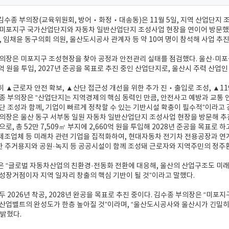
수종 부의장(교육위원회, 방어‧화정‧대송동)은 11월 5일, 지역 산업단지
 미포지구 국가산업단지와 자동차 일반산업단지 조성사업 현장을 연이어 방문했
, 임채윤 동구의회 의원, 울산도시공사 관계자 등 약 10여 명이 참석해 사업 추
의장은 미포지구 조성현장을 찾아 공정과 안전관리 실태를 점검했다. 울산·미포국
0억 원을 투입, 2027년 준공을 목표로 추진 중인 산업단지로, 울산시 주력 산업
 ▲근로자 안전 확보, ▲산단 접근성 개선을 위한 추가 진‧출입로 조성, ▲1
종 부의장은 “산업단지는 지역경제의 핵심 동력인 만큼, 안전사고 예방과 교통 
단 조성과 함께, 기업이 빠르게 정착할 수 있는 기반시설 확충이 필수적”이라고 
의장은 울산 동구 서부동 일원 자동차 일반산업단지 조성사업 현장을 방문해 추
로, 총 52만 7,509㎡ 부지에 2,660억 원을 투입해 2028년 준공을 목표로
조업체 등 미래차 관련 기업을 집적화하여, 현대자동차 전기차 전용공장과 연계
한 주거용지와 공원·녹지 등 공공시설이 함께 조성돼 근로자와 지역주민의 정주
 “글로벌 자동차산업의 친환경·전동화 전환에 대응해, 울산의 산업구조도 미래
성장거점이자 지역 일자리 창출의 핵심 기반이 될 것”이라고 말했다.
두 2026년 착공, 2028년 완공을 목표로 추진 중이다. 김수종 부의장은 “
산업벨트의 완성도가 한층 높아질 것”이라며, “울산도시공사와 울산시가 긴밀히
밝혔다.