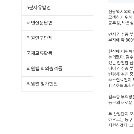
5분자유발언
산광역시의회 김
모색하기 위해
서면질문답변
공무원, 박은심
먼저 김수종 부
의원연구단체
부지에 약 80
현장에서는 특히
국제교류활동
논의됐다. 김수
있는 안전한 산
의원별 회의출석률
이어 김수종 부
변경해 추진 중으
수소연료전지 제
의원별 청가현황
114호를 포함
김수종 부의장은
동구의 새로운 
두 산업단지 모
아우르는 동구 
지원하겠다”고 