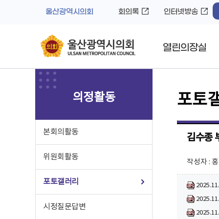
바
로
울산광역시의회
회의록
인터넷방송
로
가
가
기
기
열린의장실
의정활동
포토
본회의활동
김수종 
위원회활동
작성자 : 
포토갤러리
2025.
2025.
시정질문답변
2025.