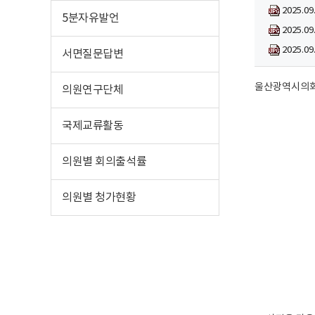
2025.0
5분자유발언
2025.0
2025.0
서면질문답변
울산광역시의회
의원연구단체
국제교류활동
의원별 회의출석률
의원별 청가현황