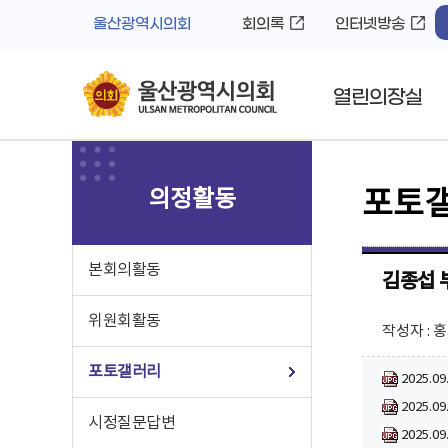
바
로
울산광역시의회
회의록
인터넷방송
로
가
가
기
기
열린의장실
의정활동
포토
본회의활동
김종섭 
위원회활동
작성자 : 
포토갤러리
2025.0
2025.0
시정질문답변
2025.0