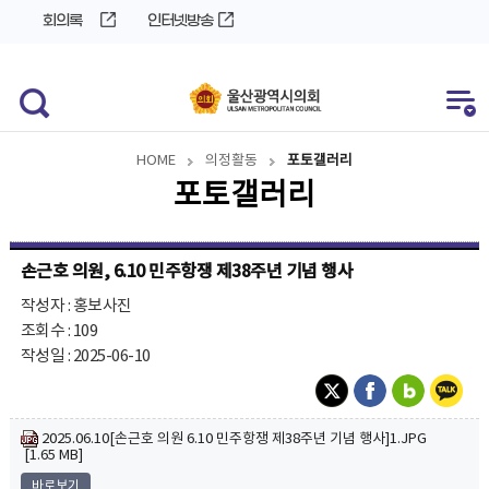
바
로
회의록
인터넷방송
로
가
가
기
기
HOME
의정활동
포토갤러리
포토갤러리
손근호 의원, 6.10 민주항쟁 제38주년 기념 행사
작성자 : 홍보사진
조회수 : 109
작성일 : 2025-06-10
2025.06.10[손근호 의원 6.10 민주항쟁 제38주년 기념 행사]1.JPG
[1.65 MB]
바로보기