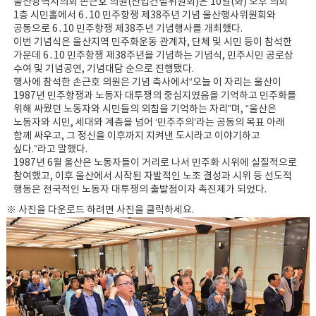
울산광역시의회 손근호 의원(산업건설위원회)은 10일(화) 오후 의회
1층 시민홀에서 6․10 민주항쟁 제38주년 기념 울산행사위원회와
공동으로 6․10 민주항쟁 제38주년 기념행사를 개최했다.
이번 기념식은 울산지역 민주화운동 관계자, 단체 및 시민 등이 참석한
가운데 6․10 민주항쟁 제38주년을 기념하는 기념식, 민주시민 공로상
수여 및 기념공연, 기념대담 순으로 진행됐다.
행사에 참석한 손근호 의원은 기념 축사에서“오늘 이 자리는 울산이
1987년 민주항쟁과 노동자 대투쟁의 중심지였음을 기억하고 민주화를
위해 싸웠던 노동자와 시민들의 외침을 기억하는 자리”며, “울산은
노동자와 시민, 세대와 계층을 넘어 ‘민주주의’라는 공동의 목표 아래
함께 싸우고, 그 정신을 이후까지 지켜낸 도시라고 이야기하고
싶다.”라고 말했다.
1987년 6월 울산은 노동자들이 거리로 나서 민주화 시위에 실질적으로
참여했고, 이후 울산에서 시작된 자발적인 노조 결성과 시위 등 선도적
행동은 전국적인 노동자 대투쟁의 출발점이자 촉진제가 되었다.
※ 사진을 다운로드 하려면 사진을 클릭하세요.