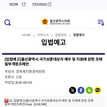
바
로
회의록
인터넷방송
로
가
가
기
기
HOME
의회소식
입법정보
입법예고
입법예고
(입법예고)울산광역시 국가보훈대상자 예우 및 지원에 관한 조례
일부개정조례안
작성자 : 문화복지환경위원회
조회수 : 178
작성일 2026-06-04
01-입법예고(울산광역시 국가보훈대상자 예우 및 지원에 관한 조례
일부개정조례안).hwp [0.06 MB]