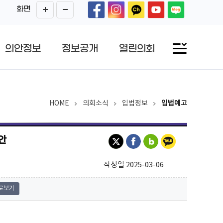
화면
의안정보
정보공개
열린의회
HOME
의회소식
입법정보
입법예고
안
작성일 2025-03-06
로보기