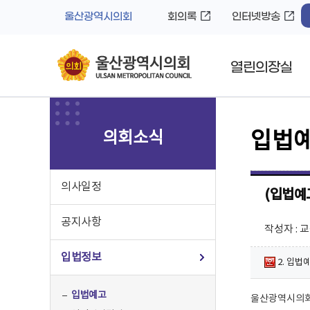
바
로
울산광역시의회
회의록
인터넷방송
로
가
가
기
기
열린의장실
의회소식
입법
의사일정
(입법예
공지사항
작성자 : 
입법정보
2. 입법
입법예고
울산광역시의회 공