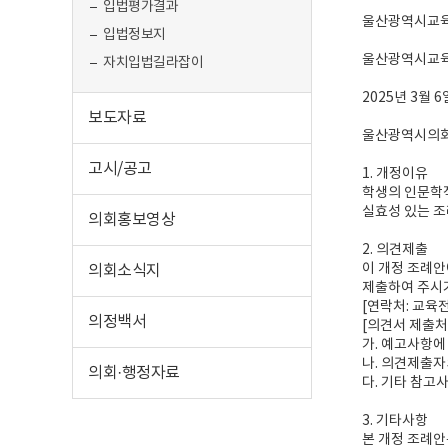
입법평가결과
울산광역시교육
입법정보지
울산광역시교육청
자치입법길라잡이
2025년 3월 6
보도자료
울산광역시의
고시/공고
1. 개정이유
학생의 인문학적
실효성 있는 
의회홍보영상
2. 의견제출
이 개정 조례안
의회소식지
제출하여 주시
[연락처: 교육전
의정백서
[의견서 제출처: 
가. 예고사항에
나. 의견제출자
의회·행정자료
다. 기타 참고
3. 기타사항
본 개정 조례