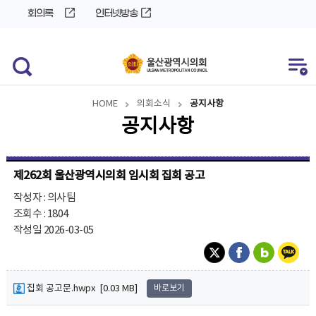
바
로
회의록
인터넷방송
로
가
가
기
기
HOME
의회소식
공지사항
공지사항
제262회 울산광역시의회 임시회 집회 공고
작성자 : 의사팀
조회수 : 1804
작성일 2026-03-05
집회 공고문.hwpx [0.03 MB]
바로보기