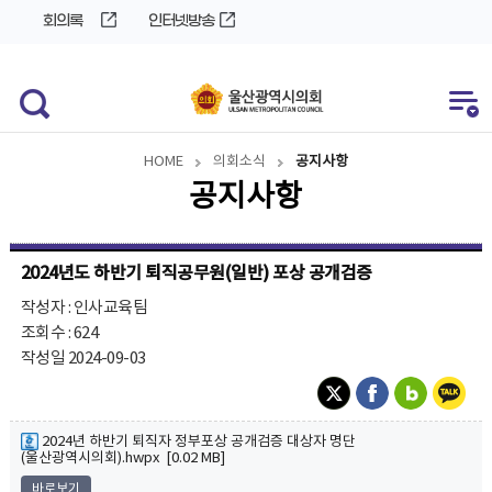
바
로
회의록
인터넷방송
로
가
가
기
기
HOME
의회소식
공지사항
공지사항
2024년도 하반기 퇴직공무원(일반) 포상 공개검증
작성자 : 인사교육팀
조회수 : 624
작성일 2024-09-03
2024년 하반기 퇴직자 정부포상 공개검증 대상자 명단
(울산광역시의회).hwpx [0.02 MB]
바로보기