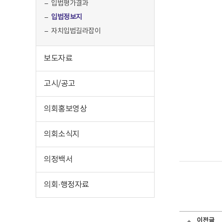
입법평가결과
입법정보지
자치입법길라잡이
보도자료
고시/공고
의회홍보영상
의회소식지
의정백서
의회·행정자료
이전글