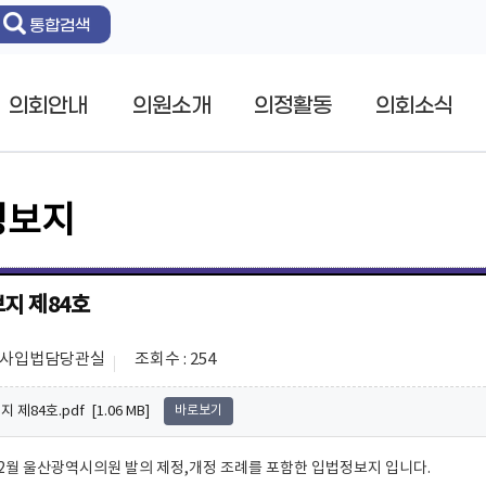
통합검색
의회안내
의원소개
의정활동
의회소식
정보지
지 제84호
 의사입법담당관실
조회수 : 254
제84호.pdf [1.06 MB]
바로보기
월~12월 울산광역시의원 발의 제정,개정 조례를 포함한 입법정보지 입니다.