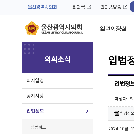
바
로
울산광역시의회
회의록
인터넷방송
로
가
가
기
기
열린의장실
의회소식
입법
의사일정
입법정보
공지사항
작성자 :
입법정보
입법정보지 
입법예고
2024. 10