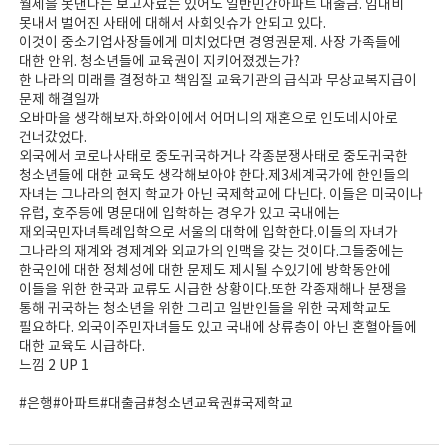
월세을 못낸다는 보고자료는 있어도 일반민간아파트 대출금. 임대비
못내서 벌어진 사태에 대해서 사회잇슈가 안되고 있다.
이것이 중소기업사장들에게 미치었다면 경영권문제. 사장 가족들에
대한 안위. 청소년들에 교육권이 지키어졌겠는가?
한 나라의 미래를 결정하고 책임질 교육기관의 급식과 무상교복지급이
문제 해결일까
오바마을 생각해보자.하와이에서 어머니의 재혼으로 인도네시아로
건너갔었다.
외국에서 코로나사태로 중도귀국하거나 각종분쟁사태로 중도귀국한
청소년들에 대한 교육도 생각해보아야 한다.제3세계국가에 한인들의
자녀는 그나라의 현지 학교가 아닌 국제학교에 다닌다. 이들은 미국이나
유럽, 호주등에 명문대에 입학하는 경우가 있고 국내에는
재외국민자녀특례입학으로 서울의 대학에 입학한다.이들의 자녀가
그나라의 재계와 경제계와 외교가의 인맥을 갖는 것이다.그들중에는
한국인에 대한 정체성에 대한 문제도 제시될 수있기에 방학동안에
이들을 위한 한국과 교류도 시급한 상황이다.또한 각종재해나 분쟁을
통해 귀국하는 청소년을 위한 그리고 일반인들을 위한 국제학교도
필요하다. 외국이주민자녀들도 있고 국내에 상류층이 아닌 혼혈아들에
대한 교육도 시급하다.
느낌 2 UP 1
#은행#아파트#대출금#청소년교육권#국제학교