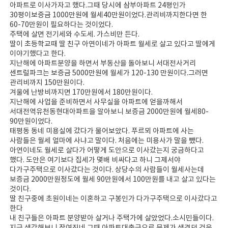
아파트로 이사가자고 했다.그때 당시에 삼부아파트 24평인가
30평이보증금 1000만원에 월세40만원이었다.관리비까지한다면 한
60-70만원이 필요하다는 것이었다.
주택에 살면 전기세와 수도세. 가스비만 든다.
딸이 초등학교때 딸 친구 아연이네가 아파트 월세로 살고 있다고 딸에게
이야기했다고 한다.
지난해에 아파트분양을 하면서 부동산을 돌아보니 서대전사거리
센트럴파크는 보증금 5000만원에 월세가 120-130 만원이다.그러면
관리비까지 150만원이다.
겨울에 난방비까지면 170만원에서 180만원이다.
지난해에 사업을 준비하면서 사무실을 아파트에 얻을까해서
서대전역유천동현대아파트을 알아보니 보증금 2000만원에 월세80-
90만원이었다.
태평동 동네 미용실에 갔다가 물어보았다. 푸르뫼 아파트에 사는
사람들은 월세 얼마에 사냐고 말이다. 처음에는 미용사가 말을 뺐다.
아연이네도 월세로 살다가 어떻게 도안으로 이사갔는지 궁금하다고
했다. 도안은 여기보다 집세가 몇배 비싸다고 하니 그제서야
다가구주택으로 이사갔다는 것이다. 상당수의 사람들이 월세사는데
보증금 2000만원정도에 월세 90만원에서 100만원를 내고 살고 있다는
것이다.
딸 친구중에 초원이네는 이혼하고 구봉인가 다가구주택으로 이사갔다고
한다
내 친구들은 아파트 분양받아 살거나 주택가에 살았었다.소시민들이다.