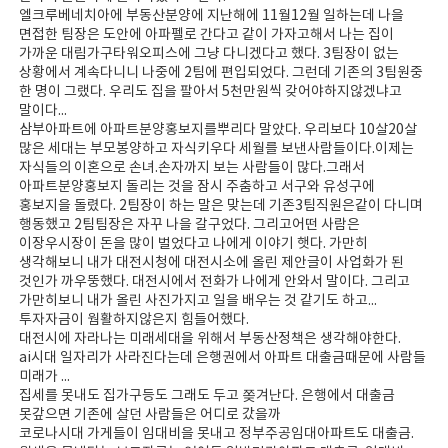
엘크루베네치아에 부동산분양에 지난해에 11월12월 일하는데 나을
면접한 팀장은 도안에 아파펠로 간다고 같이 가자고해서 나는 집이
가까운 대림가구타워오피스에 그냥 다니겠다고 했다. 3팀장이 없는
상황에서 계속다니니 나중에 2팀에 편입되었다. 그런데 기존의 3팀원중
한 명이 그랬다. 우리도 집을 팔아서 5천만원씩 갖어야하지않겠냐고
말이다...
삼부아파트에 아파트분양홍보지를뿌리다 말았다. 우리보다 10살20살
많은 세대는 부모봉양하고 자식키우다 세월를 보낸사람들이다.이제는
자식들의 이혼으로 손녀.손자까지 보는 사람들이 많다.그래서
아파트분양홍보지 돌리는 것을 잠시 주춤하고 서구와 유성구에
홍보지을 돌렸다. 2팀장이 하는 말은 맞는데 기존3팀직원은같이 다니며
행동했고 2팀팀장은 자꾸 나을 갈구었다. 그리고어떤 사람은
이장우시장이 돈을 많이 벌었다고 나에게 이야기 햇다. 가만히
생각해보니 내가 대전시청에 대전시소에 올린 제안글이 사업화가 된
것인가 까우뚱했다. 대전시에서 전화가 나에게 안와서 말이다. 그리고
가만히보니 내가 올린 사진가지고 일을 배우는 것 같기도 하고...
투자자금이 웜활하지않은지 힘들어했다.
대전시에 자라나는 미래세대을 위해서 부동산정책은 생각해야한다.
ai시대 일자리가 사라진다는데 은행권에서 아파트 대출금때문에 사람들
미래가 ...
집세를 못내도 집가구등도 그래도 두고 쫒겨난다. 은행에서 대출금
못갚으면 기존에 살던 사람들은 어디로 갔을까
코로나시대 가게들이 임대비을 못내고 정부주공임대아파트도 대출금.