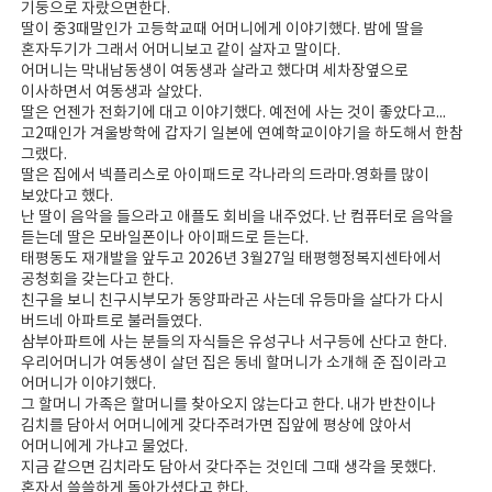
기둥으로 자랐으면한다.
딸이 중3때말인가 고등학교때 어머니에게 이야기했다. 밤에 딸을
혼자두기가 그래서 어머니보고 같이 살자고 말이다.
어머니는 막내남동생이 여동생과 살라고 했다며 세차장옆으로
이사하면서 여동생과 살았다.
딸은 언젠가 전화기에 대고 이야기했다. 예전에 사는 것이 좋았다고...
고2때인가 겨울방학에 갑자기 일본에 연예학교이야기을 하도해서 한참
그랬다.
딸은 집에서 넥플리스로 아이패드로 각나라의 드라마.영화를 많이
보았다고 했다.
난 딸이 음악을 들으라고 애플도 회비을 내주었다. 난 컴퓨터로 음악을
듣는데 딸은 모바일폰이나 아이패드로 듣는다.
태평동도 재개발을 앞두고 2026년 3월27일 태평행정복지센타에서
공청회을 갖는다고 한다.
친구을 보니 친구시부모가 동양파라곤 사는데 유등마을 살다가 다시
버드네 아파트로 불러들였다.
삼부아파트에 사는 분들의 자식들은 유성구나 서구등에 산다고 한다.
우리어머니가 여동생이 살던 집은 동네 할머니가 소개해 준 집이라고
어머니가 이야기했다.
그 할머니 가족은 할머니를 찾아오지 않는다고 한다. 내가 반찬이나
김치를 담아서 어머니에게 갖다주려가면 집앞에 평상에 앉아서
어머니에게 가냐고 물었다.
지금 같으면 김치라도 담아서 갖다주는 것인데 그때 생각을 못했다.
혼자서 쓸쓸하게 돌아가셨다고 한다.