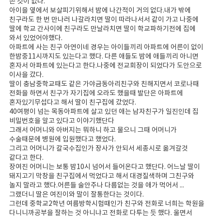
쓴 것이 없다.
아이을 옆에서 보살피기위해서 밤에 나간적이 거의 없다.내가 밖에
친구라도 한 번 만나러 나갈라치면 딸이 따라나서서 같이 가고 나중에
딸에 학교 간사이에 친구라도 만날라치면 딸이 학교파하기전에 집에
와서 있었어야했다.
아파트에 사는 친구 아연이네 경우는 아이들끼리 아파트에 어른이 없이
한밤중11시까지도 있는다고 했다. 다른 애들도 밤에 애들끼리 아니면
혼자서 아파트에 있는다고 한다.나중에 전교회장이 되었다가 도안으로
이사을 갔다.
딸이 충남중학교때도 같은 가야금동아리친구와 친해지면서 코로나때
전화을 하면서 친구가 자기집에 오라도 했을때 발단은 아파트에
혼자있기무섭다고 해서 딸이 친구집에 갔었다.
40여평이 넘는 목동아파트에 살고 있던 애는 남자친구가 일진인데 집
비밀번호을 알고 있다고 이야기했단다
그래서 어머니와 아버지는 뭐하니 하고 물으니 그때 어머니가
수술때문에 병원에 입원했다고 했었다.
그리고 어머니가 칼국수집인가 장사가 안되서 세종시로 옮겨갈것
같다고 한다.
장여진 어머니는 보통 밤10시 넘어서 들어온다고 했단다. 어느날 딸이
돼지고기 막창을 친구집에서 먹었다고 해서 대경질색하며 그친구와
놀지 말라고 했다.어른들 술안주나 다름없는 것을 애가 먹어서 ...
그랬더니 딸은 여진이와 말이 잘통한다는 것이다.
그런데 중학교2학년 여름방학시험때인가 친구와 전화로 너희는 학원을
다니니까공부을 잘하는 것 아니냐고 전화로 다투는 듯 했다. 울면서