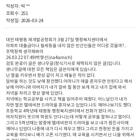
작성자 : 박 **
조회수 : 251
작성일 : 2026-03-24
대전 태평동 재개발공청회가 3월 27일 행정복지센터에서
아파트 대출금이나 월세등을 내지 않은 민간인들은 어디로 갔을까?..
주택정책 생각해봐야
26.03.22 07:49l박향선(na4amich)
검토 완료이 글은 생나무글(정식기사로 채택되지 않은 글)입니다.
생나무글에 대한 모든 책임은 글쓴이에게 있습니다.
난 딸을 키우면서 항상 같이 자고 떼놓은 적이 없다.
알바을 하는 것도 낮에 잠깐했다.어머니가 애을 혼자두면 안된다고 해서
낮에 어머니와 아버지가 내가 알바 힐 동안 보게 하고 내가 집에 와서
저녁을 차리고 항상 옆에 있었다.
저녁에는 학교공부을 시키고 책을 읽어주어 재웠다. 어느날인가 내가
자면 딸은 텔레비젼 드라마을 혼자보고 있었다.나도 깨어나보기도 했다.
초등학교 4학년때 태평동 행정복지센터에서 전화가 왔다.어느
여자직원이 웃으며 학원도 안다니는데 어떻게 공부을 잘하냐고 말이다.
그리고 5학년때는 밤중에 탤레비젼의 드라마을 보고 내가 잠든사이에
깨어나 있었다.나중에 내가 다시 재우고 했다.그리고 한정된 돈을 가지고
교육을 하다보니 배가 고픈 시기였다. 애 교육을 시키면서 난 나을 위해서