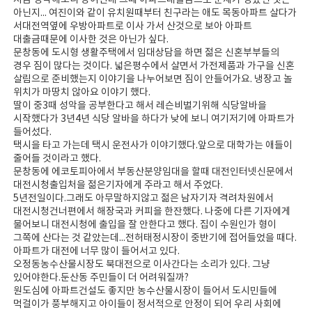
지금 생각해보니 장여진네 그때 아파트대출금으로 문제가 생겼던 것은
아닌지... 여진이와 같이 유치원때부터 친구라는 애도 목동아파트 살다가
서대전역옆에 우방아파트로 이사 가서 산것으로 보아 아파트
대출금때문에 이사한 것은 아닌가 싶다.
문창동에 도시형 생활주택에서 임대상담을 하면 젊은 신혼부부들의
경우 짐이 많다는 것이다. 넓은평수에서 살면서 가전제품과 가구을 신혼
살림으로 준비했는지 이야기을 나누어보면 짐이 안들어가요. 냉장고 놀
위치가 마땅치 않아요 이야기 했다.
딸이 중3때 성악을 공부한다고 해서 레슨비벌기위해 식당알바을
시작했다가 3년4년 식당 알바을 하다가 낮에 보니 여기저기에 아파트가
들어섰다.
택시을 타고 가는데 택시 운전사가 이야기했다.앞으로 대학가는 애들이
줄어들 것이라고 했다.
문창동에 에코토피아에서 부동산분양임대을 할때 대전인터넷신문에서
대전시청출입처을 젊은기자에게 주라고 해서 주었다.
5년전일이다.그래도 아무말하지않고 젊은 남자기자 격려차원에서
대전시청건너편에서 해장국과 커피을 한잔했다. 나중에 다른 기자에게
물어보니 대전시청에 출입을 잘 안한다고 했다. 집이 수원인가 형이
그쪽에 산다는 것 같았는데...전허태정시장이 중반기에 접어들었을 때다.
아파트가 대전에 너무 많이 들어서고 있다.
오정동농수산물시장도 북대전으로 이사간다는 소리가 있다. 그냥
있어야한다.둔산동 주민들이 더 어려워질까?
원도심에 아파트건설도 좋지만 농수산물시장이 들어서 도시민들에
먹걸이가 풍부해지고 아이들이 정서적으로 안정이 되어 우리 사회에