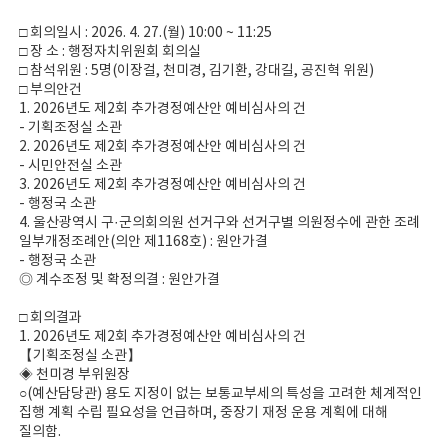
□ 회의일시 : 2026. 4. 27.(월) 10:00 ~ 11:25
□ 장 소 : 행정자치위원회 회의실
□ 참석위원 : 5명(이장걸, 천미경, 김기환, 강대길, 공진혁 위원)
□ 부의안건
1. 2026년도 제2회 추가경정예산안 예비심사의 건
- 기획조정실 소관
2. 2026년도 제2회 추가경정예산안 예비심사의 건
- 시민안전실 소관
3. 2026년도 제2회 추가경정예산안 예비심사의 건
- 행정국 소관
4. 울산광역시 구·군의회의원 선거구와 선거구별 의원정수에 관한 조례
일부개정조례안(의안 제1168호) : 원안가결
- 행정국 소관
◎ 계수조정 및 확정의결 : 원안가결
□ 회의결과
1. 2026년도 제2회 추가경정예산안 예비심사의 건
【기획조정실 소관】
◈ 천미경 부위원장
○(예산담당관) 용도 지정이 없는 보통교부세의 특성을 고려한 체계적인
집행 계획 수립 필요성을 언급하며, 중장기 재정 운용 계획에 대해
질의함.