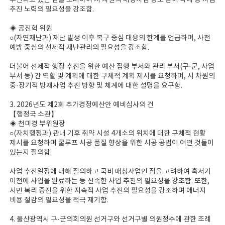
추진되고 있는 점을 고려하여 시 차원의 매칭사업 공모 참여 확대 등 사업
추진 노력의 필요성을 강조함.
◈ 공진혁 위원
○(자연재난과) 재난 발생 이후 복구 중심 대응의 한계를 언급하며, 사전
예방 중심의 선제적 재난관리의 필요성을 강조함.
더불어 선제적 행정 추진을 위한 예산 집행 부서와 관리 부서(구·군, 사업
부서 등) 간 역할 및 계획에 대한 구체적 계획 제시를 요청하며, 시 차원의
중·장기적 방재사업 추진 방향 및 체계에 대한 설명을 요구함.
3. 2026년도 제2회 추가경정예산안 예비심사의 건
【행정국 소관】
◈ 천미경 부위원장
○(자치행정과) 관내 기후 취약 시설 4개소의 위치에 대한 구체적 현황
제시를 요청하며 쿨루프 시공 품질 향상을 위한 시공 공법이 어떤 것들이
있는지 질의함.
사업 추진일정에 대해 질의하고 국비 매칭사업인 점을 고려하여 혹서기
이전에 사업을 완료하는 등 신속한 사업 추진의 필요성을 강조함. 또한,
시민 복리 증진을 위한 지속적 사업 추진의 필요성을 강조하며 에너지
비용 절감의 필요성을 적극 제기함.
4. 울산광역시 구·군의회의원 선거구와 선거구별 의원정수에 관한 조례