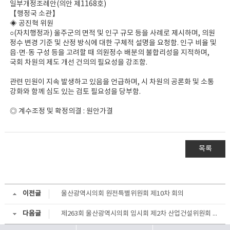
일부개정조례안(의안 제1168호)
【행정국 소관】
◈ 공진혁 위원
○(자치행정과) 울주군의 면적 및 인구 규모 등을 사례로 제시하며, 의원
정수 변경 기준 및 산정 방식에 대한 구체적 설명을 요청함. 인구 비율 및
읍·면·동 구성 등을 고려할 때 의원정수 배분의 불합리성을 지적하며,
국회 차원의 제도 개선 건의의 필요성을 강조함.
관련 민원이 지속 발생하고 있음을 언급하며, 시 차원의 공론화 및 소통
강화와 함께 심도 있는 검토 필요성을 당부함.
◎ 계수조정 및 확정의결 : 원안가결
목록
이전글
울산광역시의회 원전특별위원회 제10차 회의
다음글
제263회 울산광역시의회 임시회 제2차 산업건설위원회 회의결과