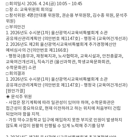
□ 회의일시: 2026. 4. 24.(금) 10:05 ~ 10:45
□ 장 소: 교육위원회 회의실
□ 참석위원: 4명(안대룡 위원장, 권순용 부위원장, 김수종 위원, 문석주
위원)
□ 부의안건
1. 2026년도 수시분(1차) 울산광역시교육비특별회계 소관
공유재산관리계획안 (의안번호 제1147호) - 행정국 (교육여건개선과)
2. 2026년도 제2회 울산광역시교육비특별회계 추가경정예산안
예비심사의 건(의안번호 제1166호)
- 행정국(총무과, 재정복지과, 노사협력과, 교육시설과, 안전총괄과,
교육여건개선과), 직속기관 (울산과학관, 학생교육문화회관,
수학문화관) 소관
□ 회의결과
1. 2026년도 수시분(1차) 울산광역시교육비특별회계 소관
공유재산관리계획안 (의안번호 제1147호) - 행정국 (교육여건개선과)
[원안가결]
◈ 문석주 위원
- 사업은 장기계획에 따라 일관성이 있어야 하며, 수학문화관은
접근성이 중요하므로, 현재 이전하려고 하는 위치에 처음부터 건립
되었어야 함을 지적.
- 가칭 약수고등학교 입구에 매입하지 못한 부지로 민원이 발생하지
않도록 사업이 원활히 진행될 수 있게 노력해 주기를 당부