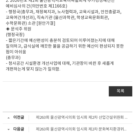
2. 2026년도 제2회 울산광역시교육비특별회계 추가경정예산안
예비심사의 건(의안번호 제1166호)
- 행정국(총무과, 재정복지과, 노사협력과, 교육시설과, 안전총괄과,
교육여건개선과), 직속기관 (울산과학관, 학생교육문화회관,
수학문화관) 소관 [원안가결]
◈ 문석주 위원
(행정국장)
- 짧은기간에 예산편성이 충분히 검토되어 이루어졌는지에 대해
질의하고, 급식실에 깨끗한 물을 공급하기 위한 예산이 편성되지 못한
점이 아쉬움
(총무과)
- 청사공간 시설환경 개선사업에 대해, 기관장이 바뀐 후 새롭게
개편하는게 맞지 않는가 질의함.
목록
이전글
제263회 울산광역시의회 임시회 제2차 산업건설위원회 회의결과
다음글
제263회 울산광역시의회 임시회 제2차 문화복지환경위원회 회의결과