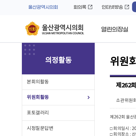
바
로
울산광역시의회
회의록
인터넷방송
로
가
가
기
기
열린의장실
의정활동
위원
본회의활동
제262
위원회활동
소관위원회
포토갤러리
제262회 울
시정질문답변
□ 회의일시 : 202
□ 회의장소 :