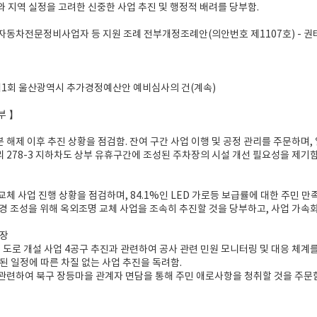
 지역 실정을 고려한 신중한 사업 추진 및 행정적 배려를 당부함.
 자동차전문정비사업자 등 지원 조례 전부개정조례안(의안번호 제1107호) - 
도 제1회 울산광역시 추가경정예산안 예비심사의 건(계속)
부 】
분 해제 이후 추진 상황을 점검함. 잔여 구간 사업 이행 및 공정 관리를 주문하며,
리 278-3 지하차도 상부 유휴구간에 조성된 주차장의 시설 개선 필요성을 제기함
 교체 사업 진행 상황을 점검하며, 84.1%인 LED 가로등 보급률에 대한 주민 만
경 조성을 위해 옥외조명 교체 사업을 조속히 추진할 것을 당부하고, 사업 가속화
원장
간 도로 개설 사업 4공구 추진과 관련하여 공사 관련 민원 모니터링 및 대응 체계
된 일정에 따른 차질 없는 사업 추진을 독려함.
 관련하여 북구 장등마을 관계자 면담을 통해 주민 애로사항을 청취할 것을 주문함.