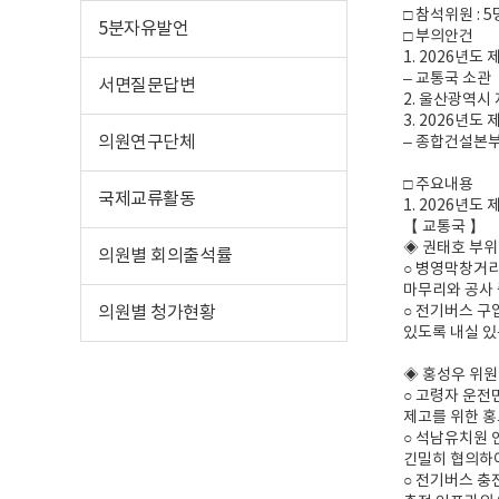
□ 참석위원 : 
5분자유발언
□ 부의안건
1. 2026년
– 교통국 소관
서면질문답변
2. 울산광역시
3. 2026년
의원연구단체
– 종합건설본부
□ 주요내용
국제교류활동
1. 2026년
【 교통국 】
◈ 권태호 부
의원별 회의출석률
○ 병영막창거리
마무리와 공사 
의원별 청가현황
○ 전기버스 구
있도록 내실 있
◈ 홍성우 위원
○ 고령자 운전
제고를 위한 홍
○ 석남유치원 
긴밀히 협의하여
○ 전기버스 충