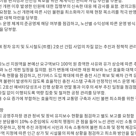
이용 편의성과 안전성 확보를 위한 체계적인 관리와 사업 추진을 주문함.
선 개편 이후 발생한 민원에 대한 집행부의 신속한 대응 에 감사를 표함. 경의고
요청함. 노선 개편에 따른 시민 불편을 최소화하기 위해 현장 목소리를 적극 반영
완 대책 마련을 당부함.
스 운영 체계의 준공영제 해당 여부를 점검하고, 노선별 수익성에 따른 운영 방식
을 당부함.
TX 정차 유치 및 도시철도(트램) 2호선 건립 사업의 차질 없는 추진과 정책적 관
자노선 지원액을 본예산 요구액보다 100억 원 증액한 사유와 유가 상승에 따른 
와 노선 개편 일정을 질의함. 원가 변동에 대비한 재원 확보와 노선 효율화 대책 
구축 현황을 점검하고, 전기버스 도입 확대에 따른 충전 시간 확보 및 배차 간격 
 불편이 발생하지 않도록 효율적인 충전 시스템 구축과 안정적인 버스 운영 체
도 2호선 예비타당성조사 진행 상황과 연말 통과 이후의 세부 추진 일정을 점검함.
차질 없이 이행되도록 역량 집중 및 철저한 공정 관리를 당부함.
용 수요 증가에 부합하는 효율적인 연계 교통망 구축과 시민 불편 최소화를 위한
원장
치 공영주차장 경관 정비 및 장비 유지보수 현황을 점검하고 별도 보고를 요청함
단 분담률이 10% 수준임에도 사회적 쟁점이 큰 점을 들어 노선 관련 시민 소통 미
주문하고, 정책 추진 과정에서 시민과 지속 소통하며 불편 최소화 및 정책 체감도
역 지정에 따른 인근 상가 및 시설물의 피해 상황을 점검하고 최소화 방안을 질의