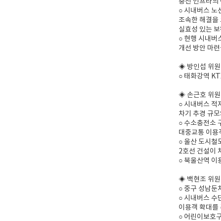
충전 인프라의 
○ 시내버스 노
조속한 해결을 
실효성 있는 보
○ 현행 시내버
개선 방안 마련
◈ 방인섭 위원
○ 태화강역 K
◈ 손근호 위원
○ 시내버스 적
차기 추경 규모
○ 수소충전소 
대중교통 이용객
○ 울산 도시철
2호선 건설이 
○ 북울산역 이
◈ 백현조 위
○ 중구 성남둔
○ 시내버스 수
이용객 확대를 
○ 어린이보호구