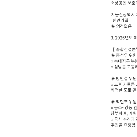
소상공인 보호와
2. 울산광역시
: 원안가결
◈ 의견없음
3. 2026년
【 종합건설본
◈ 홍성우 위원
○ 송대지구 부
○ 삼남읍 교동
◈ 방인섭 위원
○ 노후 가로등
쾌적한 도로 환
◈ 백현조 위
○ 농소~강동 
당부하며, 계획
○ 공사 추진과
추진을 요청함.