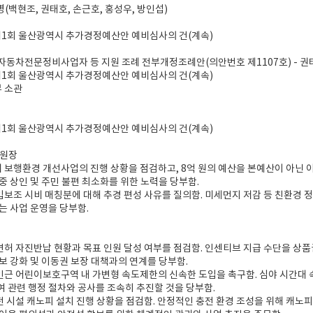
5명(백현조, 권태호, 손근호, 홍성우, 방인섭)
도 제1회 울산광역시 추가경정예산안 예비심사의 건(계속)
 자동차전문정비사업자 등 지원 조례 전부개정조례안(의안번호 제1107호) - 
도 제1회 울산광역시 추가경정예산안 예비심사의 건(계속)
 소관
도 제1회 울산광역시 추가경정예산안 예비심사의 건(계속)
위원장
 보행환경 개선사업의 진행 상황을 점검하고, 8억 원의 예산을 본예산이 아닌 이
중 상인 및 주민 불편 최소화를 위한 노력을 당부함.
입보조 시비 매칭분에 대해 추경 편성 사유를 질의함. 미세먼지 저감 등 친환경 
는 사업 운영을 당부함.
면허 자진반납 현황과 목표 인원 달성 여부를 점검함. 인센티브 지급 수단을 상
보 강화 및 이동권 보장 대책과의 연계를 당부함.
인근 어린이보호구역 내 가변형 속도제한의 신속한 도입을 촉구함. 심야 시간대 
 관련 행정 절차와 공사를 조속히 추진할 것을 당부함.
전 시설 캐노피 설치 진행 상황을 점검함. 안정적인 충전 환경 조성을 위해 캐노