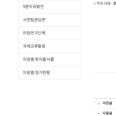
○ 주요 내용 
5분자유발언
서면질문답변
의원연구단체
국제교류활동
의원별 회의출석률
의원별 청가현황
이전글
다음글