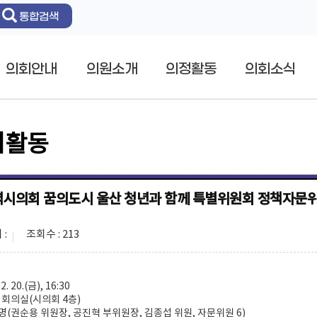
통합검색
의회안내
의원소개
의정활동
의회소식
회활동
시의회 꿈의도시 울산 청년과 함께 특별위원회 정책자문위
:
조회수 : 213
 2. 20.(금), 16:30
목적회의실(시의회 4층)
 9명(권순용 위원장, 공진혁 부위원장, 김종섭 위원, 자문위원 6)