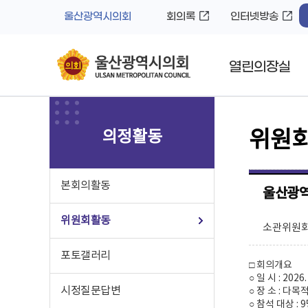
바
로
울산광역시의회
회의록
인터넷방송
로
가
가
기
기
열린의장실
의정활동
위원
본회의활동
울산광역
위원회활동
소관위원회 
포토갤러리
□ 회의개요
○ 일 시 : 2026.
시정질문답변
○ 장 소 : 다
○ 참석 대상 :