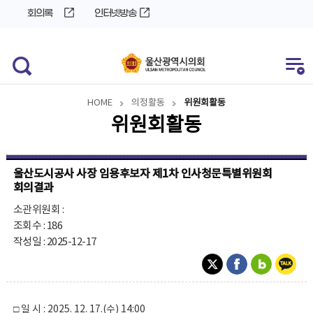
바
로
회의록
인터넷방송
로
가
가
기
기
HOME
의정활동
위원회활동
위원회활동
울산도시공사 사장 임용후보자 제1차 인사청문특별위원회
회의결과
소관위원회 :
조회수 : 186
작성일 : 2025-12-17
□ 일 시 : 2025. 12. 17.(수) 14:00