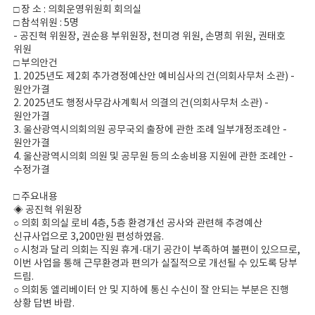
□ 장 소 : 의회운영위원회 회의실
□ 참석위원 : 5명
- 공진혁 위원장, 권순용 부위원장, 천미경 위원, 손명희 위원, 권태호
위원
□ 부의안건
1. 2025년도 제2회 추가경정예산안 예비심사의 건(의회사무처 소관) -
원안가결
2. 2025년도 행정사무감사계획서 의결의 건(의회사무처 소관) -
원안가결
3. 울산광역시의회의원 공무국외 출장에 관한 조례 일부개정조례안 -
원안가결
4. 울산광역시의회 의원 및 공무원 등의 소송비용 지원에 관한 조례안 -
수정가결
□ 주요내용
◈ 공진혁 위원장
○ 의회 회의실 로비 4층, 5층 환경개선 공사와 관련해 추경예산
신규사업으로 3,200만원 편성하였음.
○ 시청과 달리 의회는 직원 휴게·대기 공간이 부족하여 불편이 있으므로,
이번 사업을 통해 근무환경과 편의가 실질적으로 개선될 수 있도록 당부
드림.
○ 의회동 엘리베이터 안 및 지하에 통신 수신이 잘 안되는 부분은 진행
상황 답변 바람.