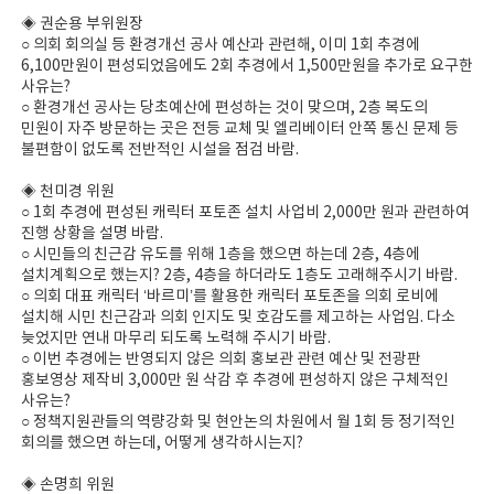
◈ 권순용 부위원장
○ 의회 회의실 등 환경개선 공사 예산과 관련해, 이미 1회 추경에
6,100만원이 편성되었음에도 2회 추경에서 1,500만원을 추가로 요구한
사유는?
○ 환경개선 공사는 당초예산에 편성하는 것이 맞으며, 2층 복도의
민원이 자주 방문하는 곳은 전등 교체 및 엘리베이터 안쪽 통신 문제 등
불편함이 없도록 전반적인 시설을 점검 바람.
◈ 천미경 위원
○ 1회 추경에 편성된 캐릭터 포토존 설치 사업비 2,000만 원과 관련하여
진행 상황을 설명 바람.
○ 시민들의 친근감 유도를 위해 1층을 했으면 하는데 2층, 4층에
설치계획으로 했는지? 2층, 4층을 하더라도 1층도 고래해주시기 바람.
○ 의회 대표 캐릭터 ‘바르미’를 활용한 캐릭터 포토존을 의회 로비에
설치해 시민 친근감과 의회 인지도 및 호감도를 제고하는 사업임. 다소
늦었지만 연내 마무리 되도록 노력해 주시기 바람.
○ 이번 추경에는 반영되지 않은 의회 홍보관 관련 예산 및 전광판
홍보영상 제작비 3,000만 원 삭감 후 추경에 편성하지 않은 구체적인
사유는?
○ 정책지원관들의 역량강화 및 현안논의 차원에서 월 1회 등 정기적인
회의를 했으면 하는데, 어떻게 생각하시는지?
◈ 손명희 위원