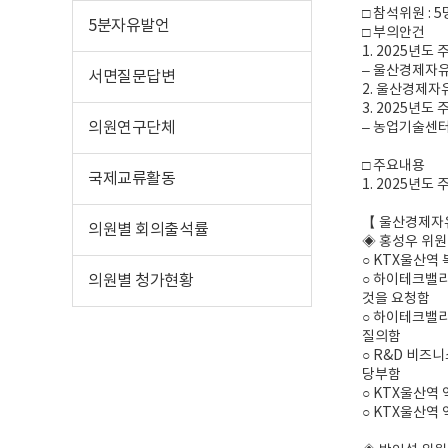
□ 참석위원 : 
5분자유발언
□ 부의안건
1. 2025년도
– 울산경제자
서면질문답변
2. 울산경제자
3. 2025년도
의원연구단체
– 농업기술센
□ 주요내용
국제교류활동
1. 2025년도
【 울산경제자
의원별 회의출석률
◈ 홍성우 위원
○ KTX울산
의원별 청가현황
○ 하이테크밸리
것을 요청함
○ 하이테크밸리
질의함
○ R&D 비즈
당부함
○ KTX울산역
○ KTX울산역