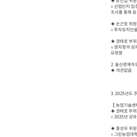
◈ 방인섭 위원
○ 산업단지 입
조사를 통해 효
◈ 손근호 위원
○ 투자유치단을
◈ 권태호 부
○ 경자청의 성
요청함
2. 울산경제자
◈ 의견없음
3. 2025년도
【 농업기술센
◈ 권태호 부
○ 2025년 
◈ 홍성우 위원
○ 그린농업대학