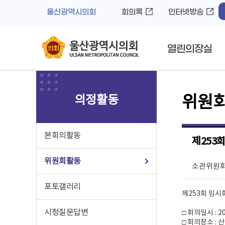
바
로
울산광역시의회
회의록
인터넷방송
로
가
가
기
기
열린의장실
의정활동
위원
본회의활동
제253
위원회활동
소관위원회
포토갤러리
제253회 임시
시정질문답변
□ 회의일시 : 202
□ 회의장소 :