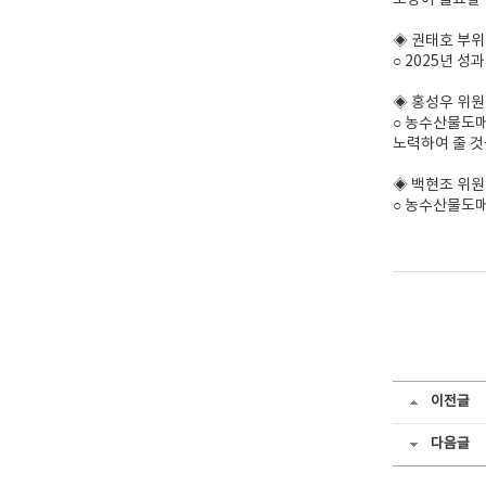
보강이 필요할
◈ 권태호 부
○ 2025년 
◈ 홍성우 위원
○ 농수산물도매
노력하여 줄 것
◈ 백현조 위
○ 농수산물도매
이전글
다음글