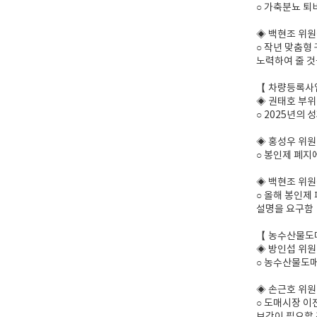
○ 가축분뇨 퇴
◈ 백현조 위
○ 작년 맞춤형
노력하여 줄 것
【 차량등록사
◈ 권태호 부
○ 2025년의
◈ 홍성우 위원
○ 봉인제 폐지
◈ 백현조 위
○ 올해 봉인제
설명을 요구함
【 농수산물도
◈ 방인섭 위원
○ 농수산물도매
◈ 손근호 위원
○ 도매시장 이