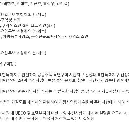
5명(백현조, 권태호, 손근호, 홍성우, 방인섭)
 주요업무보고 청취의 건(계속)
유구역청 소관
유구역청 소관 협약 보고의 건(3건)
 주요업무보고 청취의 건(계속)
터, 차량등록사업소, 농수산물도매시장관리사업소 소관
 주요업무보고 청취의 건(계속)
유구역청 】
역 복합특화지구 관련하여 공동주택 특별구역 시범지구 선정과 복합특화지구 선정
 일반산단 2단계 조성사업이 보상 등의 문제로 추진이 지연되고 있는데 향후계
 일반산단 완충저류시설 설치는 꼭 필요한 사업임을 강조하고 저류시설 내 체육
니스밸리 연결도로 개설사업 관련하여 재정사업평가 위원회 준비사항에 대하여 설
 역세권 내 UECO 옆 호텔부지에 대한 분양 추진사항에 대하여 설명을 요구하고
 역세권 내 주민 민원사항은 어떻게 처리하고 있는지 질의함