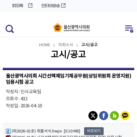
바
로
회의록
인터넷방송
로
가
가
기
기
HOME
의회소식
고시/공고
고시/공고
울산광역시의회 시간선택제임기제공무원(상임위원회 운영지원)
임용시험 공고
작성자 : 인사교육팀
조회수 : 432
작성일 : 2026-04-10
(제2026-01호) 제출서식.hwpx [0.10 MB]
바로보기