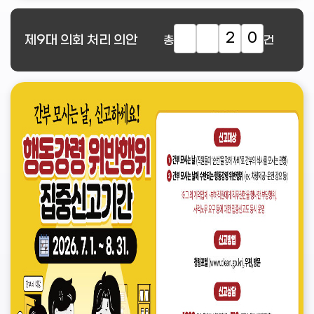
2
0
제9대
의회 처리 의안
총
건