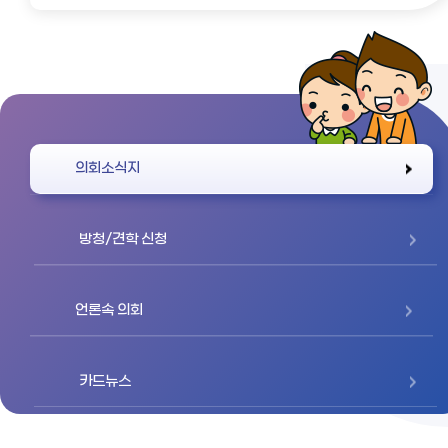
바로가기
의회소식지
방청/견학 신청
언론속 의회
카드뉴스