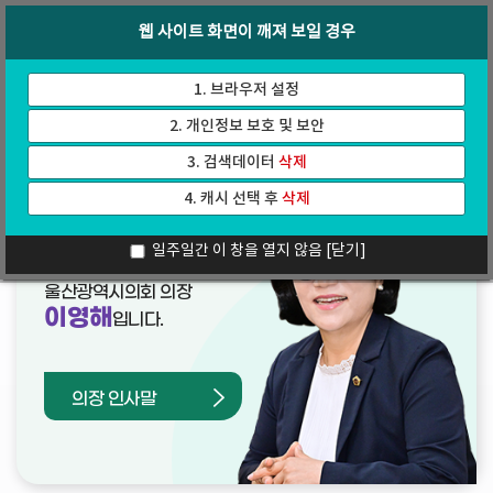
바
로
회의록
인터넷방송
웹 사이트 화면이 깨져 보일 경우
로
가
가
기
기
1. 브라우저 설정
2. 개인정보 보호 및 보안
3. 검색데이터
삭제
4. 캐시 선택 후
삭제
열린의장실
일주일간 이 창을 열지 않음
[닫기]
울산광역시의회 의장
이영해
입니다.
의장 인사말