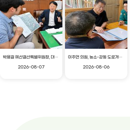
박용걸 예산결산특별위원장, 대공원로 확장공사 현안점검 간담회
이주언 의원, 농소-강동 도로개설 민원 현장 점검
2026-08-07
2026-08-06