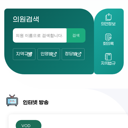
의원검색
의안정보
검색
회의록
지역구별
인명별
정당별
자치법규
인터넷 방송
VOD