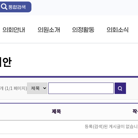
통합검색
의회안내
의원소개
의정활동
의회소식
의안
0개
(
1/1
페이지
)
제목
작
등록(검색)된 게시글이 없습니