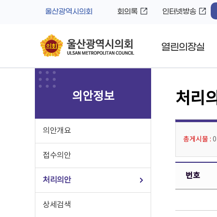
바
로
울산광역시의회
회의록
인터넷방송
로
가
가
기
기
열린의장실
의안정보
처리
의안개요
총게시물 :
접수의안
번호
처리의안
상세검색