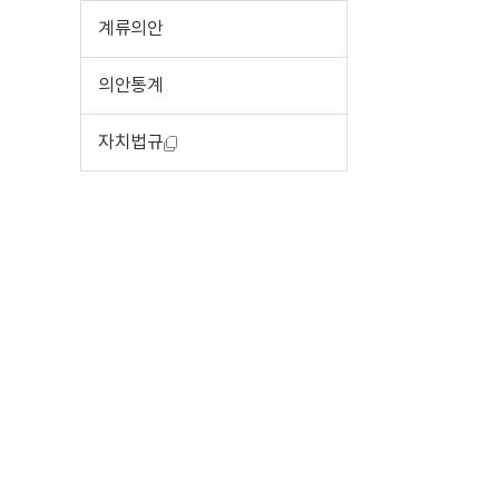
계류의안
의안통계
자치법규