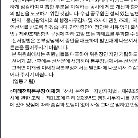
하게 점검하여 미흡한 부분을 지적하는 동시에 제도 개선과 함
의 발전을 도모하기 위한 것입니다. 수감 공무원은 성의 있는 
먼저「울산광역시의회 행정사무감사 및 조사에 관한 조례」제1
인선서를 받도록 하겠습니다. 만약 증인이 정당한 사유 없이 출
법」제49조제5항의 규정에 따라 고발 또는 과태료를 부과할 수 
선서방법은 본부장님께서 증인을 대표하여 발언대에 나오셔서 오
른손을 들어주시기 바랍니다.
본 위원회에서는 위원님들을 대표하여 위원장인 저만 기립하도
선서가 끝난 후에는 선서문에 서명하여 본부장님께서는 선서문을
그러면 이채권 미래전략본부장께서는 발언대에 나오셔서 수감기
어나 주시기 바랍니다.
(일동 기립)
○미래전략본부장 이채권
“선서, 본인은「지방자치법」제49조와
사에 관한 조례」제11조에 따라 2023년도 행정사무감사를 임
에 있어 양심에 따라 숨김과 보탬이 없이 사실 그대로 말하고 만