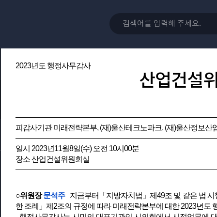
2023년도 행정사무감사
산업건설
피감사기관 미래전략본부, (재)울산테크노파크, (재)울산정보
일시 2023년11월8일(수) 오전 10시00분
장소 산업건설위원회실
○위원장
문석주
지금부터「지방자치법」제49조 및 같은 법 시행
한 조례」제2조의 규정에 따라 미래전략본부에 대한 2023년도
행정사무감사는 시민의 대표기관인 시의회에서 시정업무에 대한