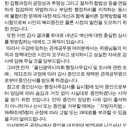
한 집행과정의 공정성과 투명성 그리고 절차적 합법성 등을 면밀
하게 점검하여 위법하거나 부당한 행정처리를 지적하는 동시
에 불합리한 문제에 대한 제도개선과 함께 올바른 정책방향을 제
시함으로써 시민의 복리증진은 물론 시정의 발전을 도모하기 위
한 것입니다.
또한 이번 감사 결과를 토대로 내년도 예산에 대한 충실한 심사
를 뒷받침하는 데에도 그 목적이 있습니다.
따라서 수감에 임하는 관계공무원 여러분께서는 위원님들의 지
적과 정책대안은 시민의 요구라고 생각하시고 성실한 자세로 감
사에 임해 주실 것을 당부드립니다.
그러면 먼저「울산광역시의회 행정사무감사 및 조사에 관한 조
례」제11조의 규정에 따라 감사 증인으로 채택된 관계공무원으
로부터 증인선서를 받도록 하겠습니다.
참고로 증인선서는 행정사무감사를 실시함에 있어 증인으로부
터 양심에 따라 숨김과 거짓 없이 사실대로 증언하겠다는 서약
을 받기 위한 것입니다. 만약 증인이 정당한 사유 없이 출석하
지 아니하거나 선서 또는 증언을 거부할 때에는「지방자치법」
제49조제5항의 규정에 따라 고발 또는 과태료를 부과할 수 있음
을 미리 알려드립니다.
선서방법은 국장님께서 증인을 대표하여 발언대에 나오셔서 오