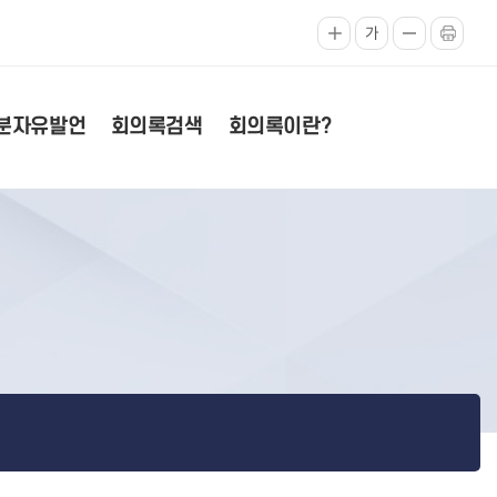
가
분자유발언
회의록검색
회의록이란?