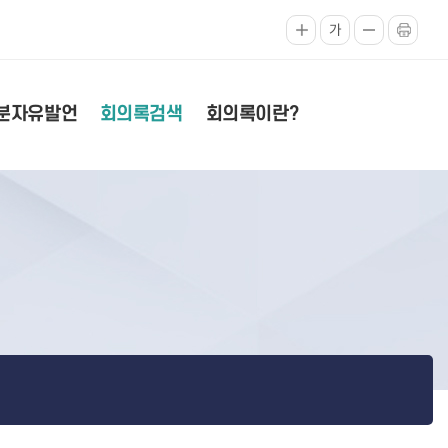
가
분자유발언
회의록검색
회의록이란?