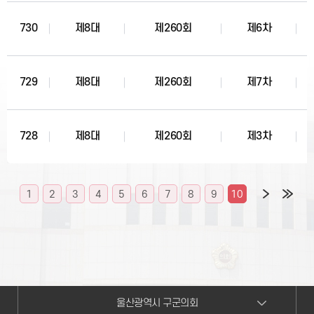
730
제8대
제260회
제6차
729
제8대
제260회
제7차
728
제8대
제260회
제3차
1
2
3
4
5
6
7
8
9
10
울산광역시 구군의회