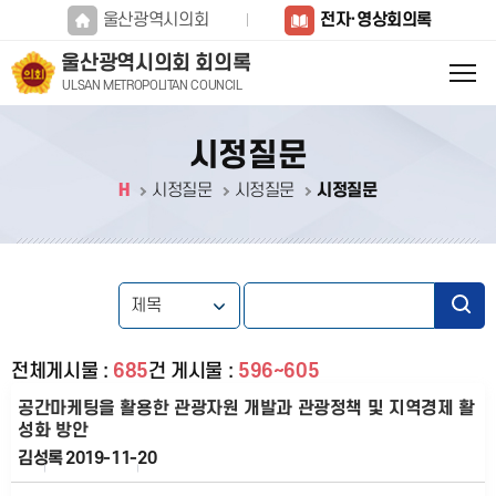
본문바로가기
울산광역시의회
전자·영상회의록
울산광역시의회 회의록
ULSAN METROPOLITAN COUNCIL
시정질문
H
시정질문
시정질문
시정질문
전체게시물 :
685
건
게시물 :
596~605
공간마케팅을 활용한 관광자원 개발과 관광정책 및 지역경제 활
성화 방안
김성록
2019-11-20